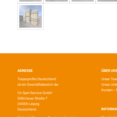
ADRESSE
ÜBER UN
Trapezprofile Deutschland
Unser Te
ist ein Geschäftsbereich der
Unser Unt
Kunden – 
On Spot Service GmbH
Söllichauer Straße 7
04356 Leipzig
INFORMA
Deutschland