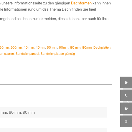
 unsere Informationsseite zu den gängigen
Dachformen
kann Ihnen
. Alle Informationen rund um das Thema Dach finden Sie hier!
mgehend bei Ihnen zurückmelden, diese stehen aber auch für Ihre
160mm
,
200mm
,
40 mm
,
40mm
,
60 mm
,
60mm
,
80 mm
,
80mm
,
Dachplatten
,
ten sparen
,
Sandwichpaneel
,
Sandwichplatten günstig
0 mm, 60 mm, 80 mm