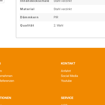
Innendeckschale
Stahl verzinkt
Material
Stahl verzinkt
Dämmkern
PIR
Qualität
2. Wahl
S
KONTAKT
am
Anfahrt
ernehmen
Social Media
Referenzen
Youtube
TIONEN
SERVICE