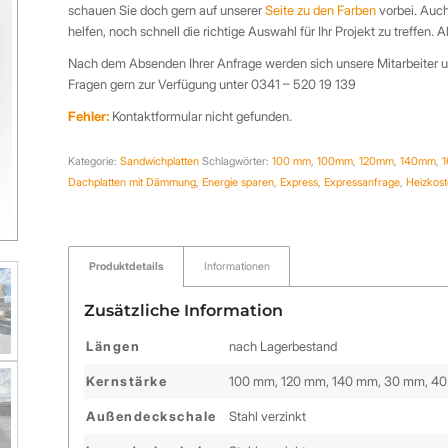
schauen Sie doch gern auf unserer
Seite zu den Farben
vorbei. Auch
helfen, noch schnell die richtige Auswahl für Ihr Projekt zu treffen
Nach dem Absenden Ihrer Anfrage werden sich unsere Mitarbeiter u
Fragen gern zur Verfügung unter 0341 – 520 19 139
Fehler:
Kontaktformular nicht gefunden.
Kategorie:
Sandwichplatten
Schlagwörter:
100 mm
,
100mm
,
120mm
,
140mm
,
Dachplatten mit Dämmung
,
Energie sparen
,
Express
,
Expressanfrage
,
Heizkos
Produktdetails
Informationen
Zusätzliche Information
Längen
nach Lagerbestand
Kernstärke
100 mm, 120 mm, 140 mm, 30 mm, 4
Außendeckschale
Stahl verzinkt