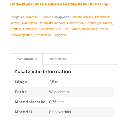
Entdeckt jetzt unsere äußeren
Firstbleche im Onlineshop
.
Kategorien:
Kantteile
,
Zubehör
Schlagwörter:
Abschlussblech
,
Blechdach
,
Carport
,
Dachplatte
,
Dachplatte mit Vlies
,
Dachplatten
,
Dachziegel
,
Kantteil
,
Kantteile
,
Lichtplatte
,
Lichtplatten
,
RAL
,
RAL-Farben
,
Rinneneinlaufblech
,
Sandwichplatten
,
Trapezblech
,
Ziegeloptik
Produktdetails
Informationen
Zusätzliche Information
Länge
2,5 m
Farbe
Wunschfarbe
Materialstärke
0,75 mm
Material
Stahl verzinkt