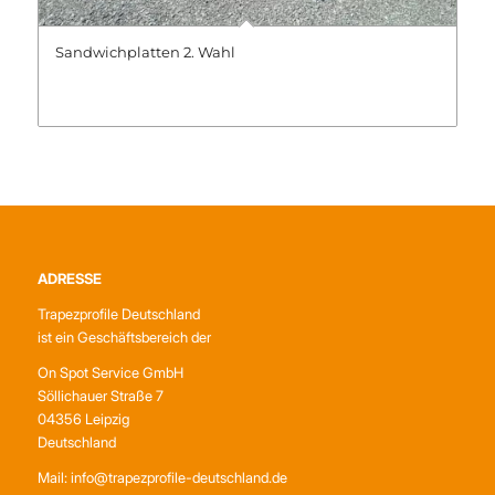
Sandwichplatten 2. Wahl
ADRESSE
Trapezprofile Deutschland
ist ein Geschäftsbereich der
On Spot Service GmbH
Söllichauer Straße 7
04356 Leipzig
Deutschland
Mail: info@trapezprofile-deutschland.de