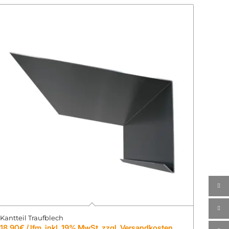
Kantteil Traufblech
18,90
€
/ lfm. inkl. 19% MwSt. zzgl. Versandkosten