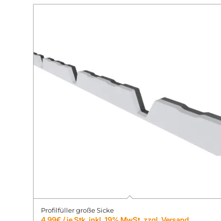
Profilfüller große Sicke
4,99
€
/ je Stk. inkl. 19% MwSt. zzgl. Versand