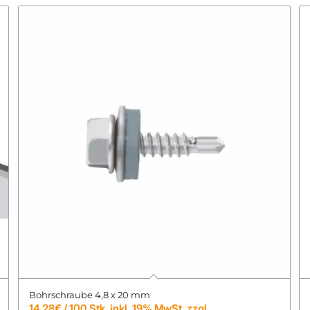
Bohrschraube 4,8 x 20 mm
14,28
€
/ 100 Stk. inkl. 19% MwSt. zzgl.