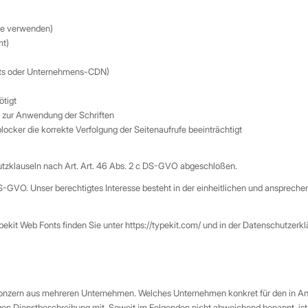
de verwenden)
mt)
 Fonts oder Unternehmens-CDN)
ötigt
s zur Anwendung der Schriften
blocker die korrekte Verfolgung der Seitenaufrufe beeinträchtigt
utzklauseln nach Art. Art. 46 Abs. 2 c DS-GVO abgeschloßen.
DS-GVO. Unser berechtigtes Interesse besteht in der einheitlichen und ansprech
ekit Web Fonts finden Sie unter https://typekit.com/ und in der Datenschutzerk
in Konzern aus mehreren Unternehmen. Welches Unternehmen konkret für den in
iligen Dienstbeschreibung mit. Soweit im Folgenden nicht abweichend benannt, is