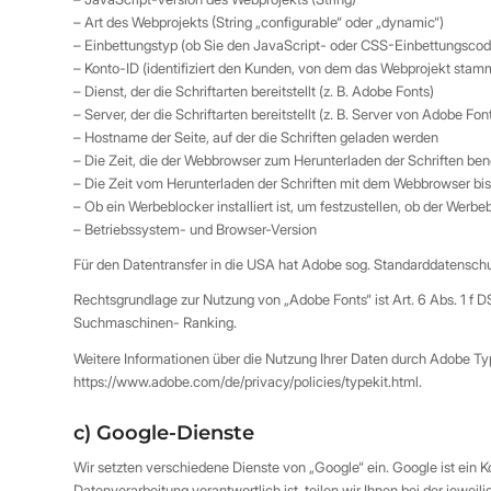
– Art des Webprojekts (String „configurable“ oder „dynamic“)
– Einbettungstyp (ob Sie den JavaScript- oder CSS-Einbettungsco
– Konto-ID (identifiziert den Kunden, von dem das Webprojekt stam
– Dienst, der die Schriftarten bereitstellt (z. B. Adobe Fonts)
– Server, der die Schriftarten bereitstellt (z. B. Server von Adobe
– Hostname der Seite, auf der die Schriften geladen werden
– Die Zeit, die der Webbrowser zum Herunterladen der Schriften ben
– Die Zeit vom Herunterladen der Schriften mit dem Webbrowser bi
– Ob ein Werbeblocker installiert ist, um festzustellen, ob der Werbe
– Betriebssystem- und Browser-Version
Für den Datentransfer in die USA hat Adobe sog. Standarddatensch
Rechtsgrundlage zur Nutzung von „Adobe Fonts“ ist Art. 6 Abs. 1 f 
Suchmaschinen- Ranking.
Weitere Informationen über die Nutzung Ihrer Daten durch Adobe Typ
https://www.adobe.com/de/privacy/policies/typekit.html.
c) Google-Dienste
Wir setzten verschiedene Dienste von „Google“ ein. Google ist e
Datenverarbeitung verantwortlich ist, teilen wir Ihnen bei der jewe