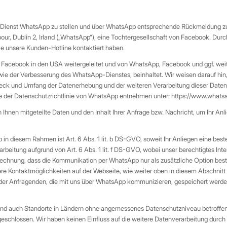
t-Dienst WhatsApp zu stellen und über WhatsApp entsprechende Rückmeldung zu Ih
ur, Dublin 2, Irland („WhatsApp“), eine Tochtergesellschaft von Facebook. Dur
e unsere Kunden-Hotline kontaktiert haben.
acebook in den USA weitergeleitet und von WhatsApp, Facebook und ggf. weit
 wie der Verbesserung des WhatsApp-Dienstes, beinhaltet. Wir weisen darauf h
Zweck und Umfang der Datenerhebung und der weiteren Verarbeitung dieser Dat
ie der Datenschutzrichtlinie von WhatsApp entnehmen unter: https://www.whats
 Ihnen mitgeteilte Daten und den Inhalt Ihrer Anfrage bzw. Nachricht, um Ihr A
n diesem Rahmen ist Art. 6 Abs. 1 lit. b DS-GVO, soweit Ihr Anliegen eine best
rbeitung aufgrund von Art. 6 Abs. 1 lit. f DS-GVO, wobei unser berechtigtes Inte
 Rechnung, dass die Kommunikation per WhatsApp nur als zusätzliche Option be
sere Kontaktmöglichkeiten auf der Webseite, wie weiter oben in diesem Abschni
n der Anfragenden, die mit uns über WhatsApp kommunizieren, gespeichert werd
ind auch Standorte in Ländern ohne angemessenes Datenschutzniveau betroffen.
geschlossen. Wir haben keinen Einfluss auf die weitere Datenverarbeitung dur