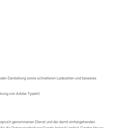
enden Darstellung sowie schnelleren Ladezeiten und besseres
lärung von Adobe Typekit:
 Anspruch genommenen Dienst und der damit einhergehenden
t für die Datenverarbeitung Google Ireland Limited, Gordon House,