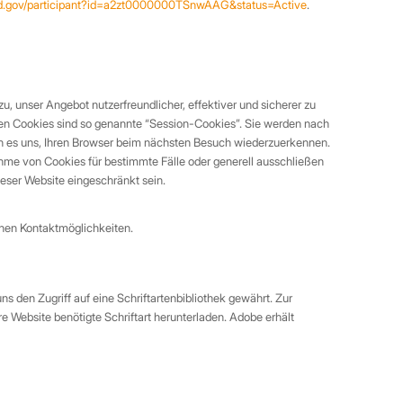
eld.gov/participant?id=a2zt0000000TSnwAAG&status=Active
.
 unser Angebot nutzerfreundlicher, effektiver und sicherer zu
ten Cookies sind so genannte “Session-Cookies”. Sie werden nach
en es uns, Ihren Browser beim nächsten Besuch wiederzuerkennen.
nahme von Cookies für bestimmte Fälle oder generell ausschließen
eser Website eingeschränkt sein.
benen Kontaktmöglichkeiten.
 den Zugriff auf eine Schriftartenbibliothek gewährt. Zur
 Website benötigte Schriftart herunterladen. Adobe erhält