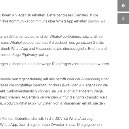
rem Anliegen zu erhalten. Betreiber dieses Dienstes ist die
ch Ihre Kommunikation mit uns über WhatsApp erhalten sowohl wir
eren Dritten entsprechend der WhatsApp-Datenschutzrichtlinie
in, dass WhatsApp auch auf das Adressbuch des genutzten Geräts
en durch WhatsApp und Facebook sowie diesbezügliche Rechte und
app.com/legal/#privacy-policy
nliegen zu bearbeiten und etwaige Rückfragen von Ihnen beantworten
ehende Vertragsbeziehung mit uns betrifft oder der Anbahnung einer
resse die sorgfältige Bearbeitung Ihres jeweiligen Anliegens und die
steht. Selbstverständlich können Sie uns auch auf anderem Wege
tt beschrieben. Außerdem verwenden wir für die Kontaktmöglichkeit
en, wodurch WhatsApp nur Daten von Anfragenden erhält, die den
 Für den Datentransfer z.B. in die USA hat WhatsApp sog.
ch WhatsApp, über die genannten Zwecke hinaus. Die gegebenen