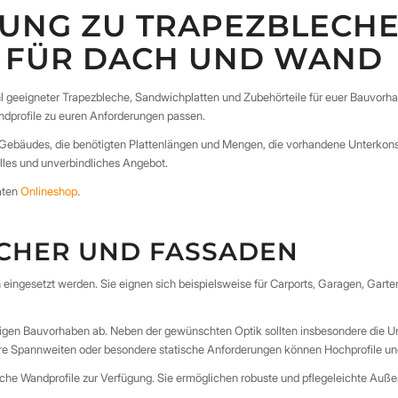
TUNG ZU TRAPEZBLECH
 FÜR DACH UND WAND
hl geeigneter Trapezbleche, Sandwichplatten und Zubehörteile für euer Bauvorh
profile zu euren Anforderungen passen.
s Gebäudes, die benötigten Plattenlängen und Mengen, die vorhandene Unterkon
lles und unverbindliches Angebot.
raten
Onlineshop
.
CHER UND FASSADEN
ingesetzt werden. Sie eignen sich beispielsweise für Carports, Garagen, Gart
iligen Bauvorhaben ab. Neben der gewünschten Optik sollten insbesondere die U
ere Spannweiten oder besondere statische Anforderungen können Hochprofile u
he Wandprofile zur Verfügung. Sie ermöglichen robuste und pflegeleichte Auße