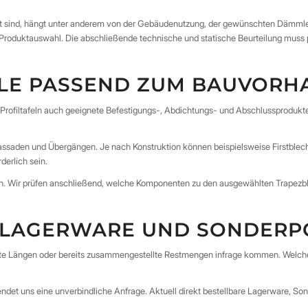
t sind, hängt unter anderem von der Gebäudenutzung, der gewünschten Dämmle
 Produktauswahl. Die abschließende technische und statische Beurteilung muss 
ILE PASSEND ZUM BAUVORH
rofiltafeln auch geeignete Befestigungs-, Abdichtungs- und Abschlussprodukte
ssaden und Übergängen. Je nach Konstruktion können beispielsweise Firstbleche,
derlich sein.
eben. Wir prüfen anschließend, welche Komponenten zu den ausgewählten Trapez
, LAGERWARE UND SONDERP
tigte Längen oder bereits zusammengestellte Restmengen infrage kommen. Welch
ndet uns eine unverbindliche Anfrage. Aktuell direkt bestellbare Lagerware, S