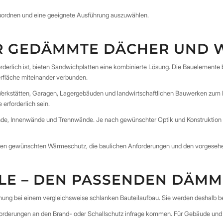
nzuordnen und eine geeignete Ausführung auszuwählen.
R GEDÄMMTE DÄCHER UND 
rlich ist, bieten Sandwichplatten eine kombinierte Lösung. Die Bauelemente
läche miteinander verbunden.
Werkstätten, Garagen, Lagergebäuden und landwirtschaftlichen Bauwerken zum
erforderlich sein.
e, Innenwände und Trennwände. Je nach gewünschter Optik und Konstruktion si
, den gewünschten Wärmeschutz, die baulichen Anforderungen und den vorgese
LLE – DEN PASSENDEN DÄM
 bei einem vergleichsweise schlanken Bauteilaufbau. Sie werden deshalb be
forderungen an den Brand- oder Schallschutz infrage kommen. Für Gebäude un