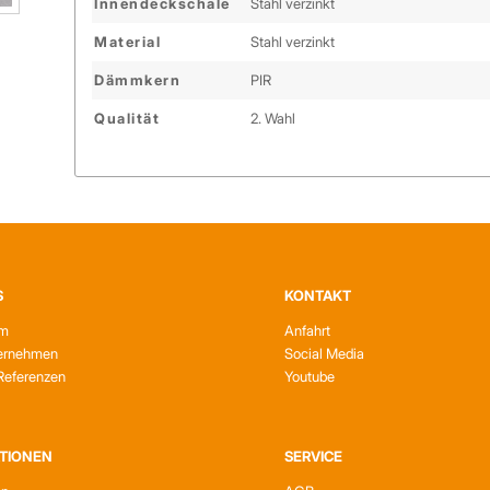
Innendeckschale
Stahl verzinkt
Material
Stahl verzinkt
Dämmkern
PIR
Qualität
2. Wahl
S
KONTAKT
am
Anfahrt
ernehmen
Social Media
Referenzen
Youtube
TIONEN
SERVICE