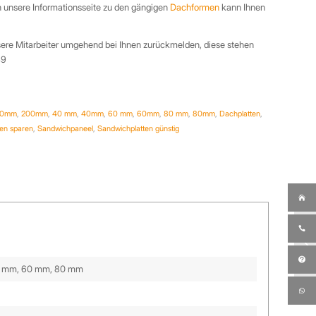
 unsere Informationsseite zu den gängigen
Dachformen
kann Ihnen
ere Mitarbeiter umgehend bei Ihnen zurückmelden, diese stehen
39
60mm
,
200mm
,
40 mm
,
40mm
,
60 mm
,
60mm
,
80 mm
,
80mm
,
Dachplatten
,
ten sparen
,
Sandwichpaneel
,
Sandwichplatten günstig
0 mm, 60 mm, 80 mm