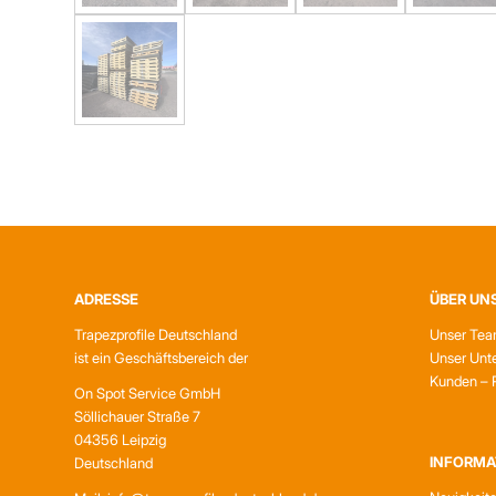
ADRESSE
ÜBER UN
Trapezprofile Deutschland
Unser Te
ist ein Geschäftsbereich der
Unser Unt
Kunden – 
On Spot Service GmbH
Söllichauer Straße 7
04356 Leipzig
INFORMA
Deutschland