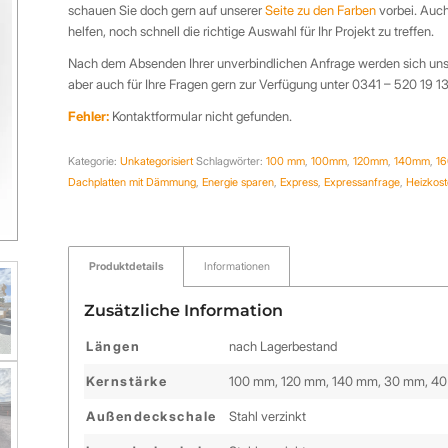
schauen Sie doch gern auf unserer
Seite zu den Farben
vorbei. Auch
helfen, noch schnell die richtige Auswahl für Ihr Projekt zu treffen.
Nach dem Absenden Ihrer unverbindlichen Anfrage werden sich uns
aber auch für Ihre Fragen gern zur Verfügung unter 0341 – 520 19 1
Fehler:
Kontaktformular nicht gefunden.
Kategorie:
Unkategorisiert
Schlagwörter:
100 mm
,
100mm
,
120mm
,
140mm
,
1
Dachplatten mit Dämmung
,
Energie sparen
,
Express
,
Expressanfrage
,
Heizkos
Produktdetails
Informationen
Zusätzliche Information
Längen
nach Lagerbestand
Kernstärke
100 mm, 120 mm, 140 mm, 30 mm, 4
Außendeckschale
Stahl verzinkt