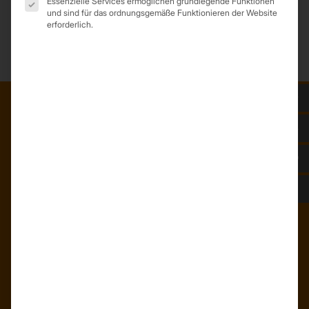
Essenzielle Services ermöglichen grundlegende Funktionen
und sind für das ordnungsgemäße Funktionieren der Website
Farbe
TPD 7016 (Anthrazit)
erforderlich.
ADRESSE
Trapezprofile Deutschland
ist ein Geschäftsbereich der
On Spot Service GmbH
Söllichauer Straße 7
04356 Leipzig
Deutschland
Mail: info@trapezprofile-deutschland.de
Tel.: +49 341 520 19 139