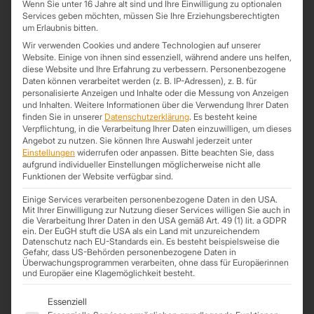
Wenn Sie unter 16 Jahre alt sind und Ihre Einwilligung zu optionalen
Services geben möchten, müssen Sie Ihre Erziehungsberechtigten
Unsere Mitarbeiter werden sich umgehend bei Ihnen zu Ihrer
um Erlaubnis bitten.
Anfrage zurückmelden.
Wir verwenden Cookies und andere Technologien auf unserer
Website. Einige von ihnen sind essenziell, während andere uns helfen,
Kategorie:
Unkategorisiert
Schlagwörter:
40 mm
,
Dachplatten
,
Dachplatten mit
diese Website und Ihre Erfahrung zu verbessern.
Personenbezogene
Daten können verarbeitet werden (z. B. IP-Adressen), z. B. für
Dämmung
,
Energie sparen
,
Express
,
Expressanfrage
,
Heizkosten sparen
,
personalisierte Anzeigen und Inhalte oder die Messung von Anzeigen
Sandwichpaneel
,
Sandwichpaneele Dach
,
Sandwichplatten
,
Sandwichplatten
und Inhalten.
Weitere Informationen über die Verwendung Ihrer Daten
Dach
,
Sandwichplatten günstig
finden Sie in unserer
Datenschutzerklärung
.
Es besteht keine
Verpflichtung, in die Verarbeitung Ihrer Daten einzuwilligen, um dieses
Angebot zu nutzen.
Sie können Ihre Auswahl jederzeit unter
Einstellungen
widerrufen oder anpassen.
Bitte beachten Sie, dass
aufgrund individueller Einstellungen möglicherweise nicht alle
Produktdetails
Informationen
Funktionen der Website verfügbar sind.
Zusätzliche Information
Einige Services verarbeiten personenbezogene Daten in den USA.
Mit Ihrer Einwilligung zur Nutzung dieser Services willigen Sie auch in
die Verarbeitung Ihrer Daten in den USA gemäß Art. 49 (1) lit. a GDPR
Länge
10,0 m, 11,9 m, 5,5 m, 6,0 m, 6,3 m, 6,5
ein. Der EuGH stuft die USA als ein Land mit unzureichendem
m, 7,5 m, 8,0 m, 8,3 m, 9,45 m
Datenschutz nach EU-Standards ein. Es besteht beispielsweise die
Gefahr, dass US-Behörden personenbezogene Daten in
Überwachungsprogrammen verarbeiten, ohne dass für Europäerinnen
Kernstärke
40 mm
und Europäer eine Klagemöglichkeit besteht.
Deckbreite
1000 mm
Es folgt eine Liste der Service-Gruppen, für die eine Einwil
Essenziell
Material
Stahl verzinkt