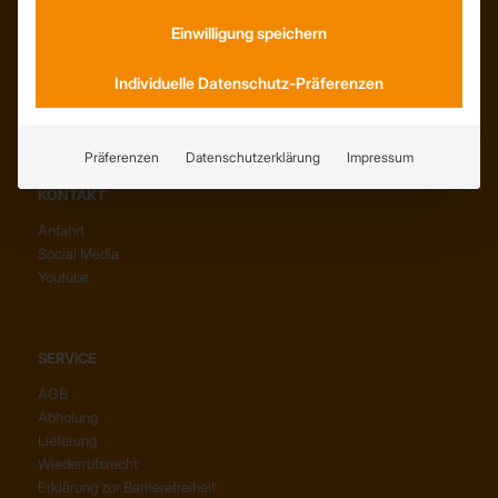
Wissenswertes
Einwilligung speichern
Stellenangebote
WhatsApp
Individuelle Datenschutz-Präferenzen
Präferenzen
Datenschutzerklärung
Impressum
KONTAKT
Anfahrt
Social Media
Youtube
SERVICE
AGB
Abholung
Lieferung
Wiederrufsrecht
Erklärung zur Barrierefreiheit