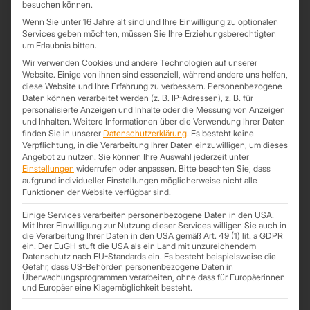
besuchen können.
Formular, tragen Sie Ihre gewünschte Anzahl und Länge der
Sandwichplatten ein und senden Sie Ihre Anfrage ganz einfach
Wenn Sie unter 16 Jahre alt sind und Ihre Einwilligung zu optionalen
Services geben möchten, müssen Sie Ihre Erziehungsberechtigten
unverbindlich an unser Team.
um Erlaubnis bitten.
Schauen Sie gern auch auf unseren Informationsseiten zu den
RAL
Wir verwenden Cookies und andere Technologien auf unserer
– Farben
und den
Dachformen
vorbei.
Website. Einige von ihnen sind essenziell, während andere uns helfen,
diese Website und Ihre Erfahrung zu verbessern.
Personenbezogene
Unsere Mitarbeiter werden sich umgehend bei Ihnen zu Ihrer
Daten können verarbeitet werden (z. B. IP-Adressen), z. B. für
Anfrage zurückmelden.
personalisierte Anzeigen und Inhalte oder die Messung von Anzeigen
und Inhalten.
Weitere Informationen über die Verwendung Ihrer Daten
finden Sie in unserer
Datenschutzerklärung
.
Es besteht keine
Kategorie:
Unkategorisiert
Schlagwörter:
30 mm
,
Dachplatten
,
Dachplatten mit
Verpflichtung, in die Verarbeitung Ihrer Daten einzuwilligen, um dieses
Dämmung
,
Energie sparen
,
Express
,
Expressanfrage
,
Heizkosten sparen
,
Angebot zu nutzen.
Sie können Ihre Auswahl jederzeit unter
Einstellungen
widerrufen oder anpassen.
Bitte beachten Sie, dass
Sandwichdach
,
Sandwichpaneel
,
Sandwichplatten
,
Sandwichplatten günstig
aufgrund individueller Einstellungen möglicherweise nicht alle
Funktionen der Website verfügbar sind.
Einige Services verarbeiten personenbezogene Daten in den USA.
Mit Ihrer Einwilligung zur Nutzung dieser Services willigen Sie auch in
Produktdetails
Informationen
die Verarbeitung Ihrer Daten in den USA gemäß Art. 49 (1) lit. a GDPR
ein. Der EuGH stuft die USA als ein Land mit unzureichendem
Zusätzliche Information
Datenschutz nach EU-Standards ein. Es besteht beispielsweise die
Gefahr, dass US-Behörden personenbezogene Daten in
Überwachungsprogrammen verarbeiten, ohne dass für Europäerinnen
Länge
4,0 m, 4,5 m, 5,0 m, 5,5 m, 6,0 m, 6,5 m,
und Europäer eine Klagemöglichkeit besteht.
7,0 m, 7,5 m, 8,0 m