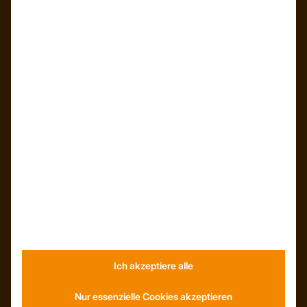
Mail: info@trapezprofile-deutschland.de
Tel.: +49 341 520 19 139
ÜBER UNS
Unser Team
Unser Unternehmen
Kunden – Referenzen
INFORMATIONEN
Ich akzeptiere alle
Neuigkeiten
Nur essenzielle Cookies akzeptieren
Dachformen