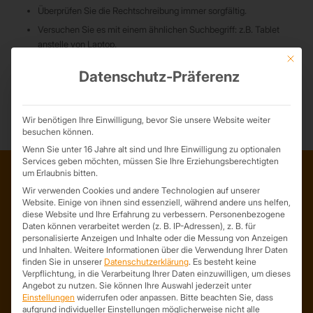
Überprüfen Sie die Rechtschreibung immer sorgfältig.
Versuchen Sie es mit einem ähnlichen Suchbegriff: z.B. Tablet
anstelle von Laptop.
Mit die
Versuchen Sie mehr als einen Suchbegriff zu verwenden.
Datenschutz-Präferenz
Wir benötigen Ihre Einwilligung, bevor Sie unsere Website weiter
besuchen können.
Wenn Sie unter 16 Jahre alt sind und Ihre Einwilligung zu optionalen
Services geben möchten, müssen Sie Ihre Erziehungsberechtigten
um Erlaubnis bitten.
Wir verwenden Cookies und andere Technologien auf unserer
ADRESSE
Website. Einige von ihnen sind essenziell, während andere uns helfen,
diese Website und Ihre Erfahrung zu verbessern.
Personenbezogene
Trapezprofile Deutschland
Daten können verarbeitet werden (z. B. IP-Adressen), z. B. für
ist ein Geschäftsbereich der
personalisierte Anzeigen und Inhalte oder die Messung von Anzeigen
und Inhalten.
Weitere Informationen über die Verwendung Ihrer Daten
On Spot Service GmbH
finden Sie in unserer
Datenschutzerklärung
.
Es besteht keine
Söllichauer Straße 7
Verpflichtung, in die Verarbeitung Ihrer Daten einzuwilligen, um dieses
04356 Leipzig
Angebot zu nutzen.
Sie können Ihre Auswahl jederzeit unter
Einstellungen
widerrufen oder anpassen.
Bitte beachten Sie, dass
Deutschland
aufgrund individueller Einstellungen möglicherweise nicht alle