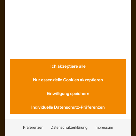
Dachformen
Wissenswertes
Stellenangebote
WhatsApp
KONTAKT
Ich akzeptiere alle
Anfahrt
Social Media
Youtube
Nur essenzielle Cookies akzeptieren
Einwilligung speichern
SERVICE
Individuelle Datenschutz-Präferenzen
AGB
Abholung
Lieferung
Präferenzen
Datenschutzerklärung
Impressum
Wiederrufsrecht