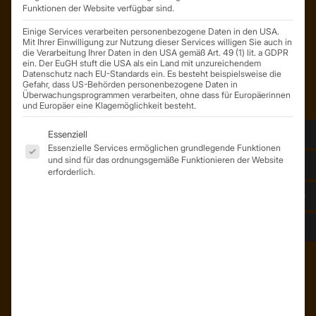
Funktionen der Website verfügbar sind.
Mail: info@trapezprofile-deutschland.de
Tel.: +49 341 520 19 139
Einige Services verarbeiten personenbezogene Daten in den USA.
Mit Ihrer Einwilligung zur Nutzung dieser Services willigen Sie auch in
die Verarbeitung Ihrer Daten in den USA gemäß Art. 49 (1) lit. a GDPR
ein. Der EuGH stuft die USA als ein Land mit unzureichendem
Datenschutz nach EU-Standards ein. Es besteht beispielsweise die
Gefahr, dass US-Behörden personenbezogene Daten in
Überwachungsprogrammen verarbeiten, ohne dass für Europäerinnen
und Europäer eine Klagemöglichkeit besteht.
Es folgt eine Liste der Service-Gruppen, für die eine Einwil
Essenziell
Essenzielle Services ermöglichen grundlegende Funktionen
und sind für das ordnungsgemäße Funktionieren der Website
erforderlich.
ÜBER UNS
Unser Team
Unser Unternehmen
Kunden – Referenzen
INFORMATIONEN
Neuigkeiten