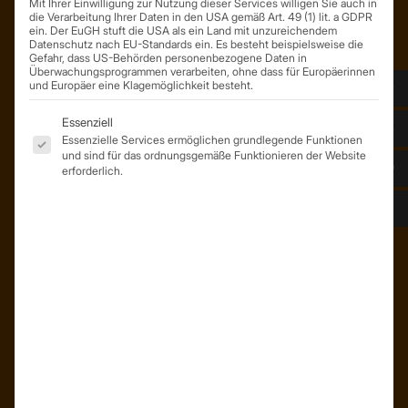
Mit Ihrer Einwilligung zur Nutzung dieser Services willigen Sie auch in
die Verarbeitung Ihrer Daten in den USA gemäß Art. 49 (1) lit. a GDPR
ein. Der EuGH stuft die USA als ein Land mit unzureichendem
Datenschutz nach EU-Standards ein. Es besteht beispielsweise die
ÜBER UNS
Gefahr, dass US-Behörden personenbezogene Daten in
Überwachungsprogrammen verarbeiten, ohne dass für Europäerinnen
Unser Team
und Europäer eine Klagemöglichkeit besteht.
Unser Unternehmen
Es folgt eine Liste der Service-Gruppen, für die eine Einwil
Essenziell
Kunden – Referenzen
Essenzielle Services ermöglichen grundlegende Funktionen
und sind für das ordnungsgemäße Funktionieren der Website
erforderlich.
INFORMATIONEN
Neuigkeiten
Dachformen
Wissenswertes
Stellenangebote
WhatsApp