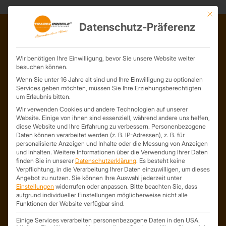
Mit die
Datenschutz-Präferenz
ADRESSE
Wir benötigen Ihre Einwilligung, bevor Sie unsere Website weiter
Trapezprofile Deutschland
besuchen können.
ist ein Geschäftsbereich der
Wenn Sie unter 16 Jahre alt sind und Ihre Einwilligung zu optionalen
Services geben möchten, müssen Sie Ihre Erziehungsberechtigten
On Spot Service GmbH
um Erlaubnis bitten.
Söllichauer Straße 7
Wir verwenden Cookies und andere Technologien auf unserer
04356 Leipzig
Website. Einige von ihnen sind essenziell, während andere uns helfen,
Deutschland
diese Website und Ihre Erfahrung zu verbessern.
Personenbezogene
Daten können verarbeitet werden (z. B. IP-Adressen), z. B. für
Mail: info@trapezprofile-deutschland.de
personalisierte Anzeigen und Inhalte oder die Messung von Anzeigen
Tel.: +49 341 520 19 139
und Inhalten.
Weitere Informationen über die Verwendung Ihrer Daten
finden Sie in unserer
Datenschutzerklärung
.
Es besteht keine
Verpflichtung, in die Verarbeitung Ihrer Daten einzuwilligen, um dieses
Angebot zu nutzen.
Sie können Ihre Auswahl jederzeit unter
Einstellungen
widerrufen oder anpassen.
Bitte beachten Sie, dass
aufgrund individueller Einstellungen möglicherweise nicht alle
Funktionen der Website verfügbar sind.
Einige Services verarbeiten personenbezogene Daten in den USA.