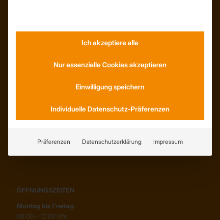
KONTAKT
Anfahrt
Social Media
Youtube
Ich akzeptiere alle
Nur essenzielle Cookies akzeptieren
SERVICE
Einwilligung speichern
AGB
Abholung
Individuelle Datenschutz-Präferenzen
Lieferung
Wiederrufsrecht
Erklärung zur Barrierefreiheit
Präferenzen
Datenschutzerklärung
Impressum
ÖFFNUNGSZEITEN
Montag bis Freitag:
08:00 – 12:00 Uhr