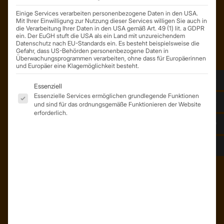
Einige Services verarbeiten personenbezogene Daten in den USA.
Mit Ihrer Einwilligung zur Nutzung dieser Services willigen Sie auch in
die Verarbeitung Ihrer Daten in den USA gemäß Art. 49 (1) lit. a GDPR
ein. Der EuGH stuft die USA als ein Land mit unzureichendem
Datenschutz nach EU-Standards ein. Es besteht beispielsweise die
Gefahr, dass US-Behörden personenbezogene Daten in
Überwachungsprogrammen verarbeiten, ohne dass für Europäerinnen
und Europäer eine Klagemöglichkeit besteht.
Es folgt eine Liste der Service-Gruppen, für die eine Einwil
Essenziell
ÜBER UNS
Essenzielle Services ermöglichen grundlegende Funktionen
und sind für das ordnungsgemäße Funktionieren der Website
Unser Team
erforderlich.
Unser Unternehmen
Kunden – Referenzen
INFORMATIONEN
Neuigkeiten
Dachformen
Wissenswertes
Stellenangebote