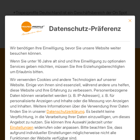
*Trapezprofile Deutschland ist ein Geschäftsbereich der On Spot
Service GmbH
Mit die
Datenschutz-Präferenz
Wir benötigen Ihre Einwilligung, bevor Sie unsere Website weiter
besuchen können.
Wenn Sie unter 16 Jahre alt sind und Ihre Einwilligung zu optionalen
Services geben möchten, müssen Sie Ihre Erziehungsberechtigten
ADRESSE
um Erlaubnis bitten.
Trapezprofile Deutschland
Wir verwenden Cookies und andere Technologien auf unserer
Website. Einige von ihnen sind essenziell, während andere uns helfen,
ist ein Geschäftsbereich der
diese Website und Ihre Erfahrung zu verbessern.
Personenbezogene
On Spot Service GmbH
Daten können verarbeitet werden (z. B. IP-Adressen), z. B. für
personalisierte Anzeigen und Inhalte oder die Messung von Anzeigen
Söllichauer Straße 7
und Inhalten.
Weitere Informationen über die Verwendung Ihrer Daten
04356 Leipzig
finden Sie in unserer
Datenschutzerklärung
.
Es besteht keine
Deutschland
Verpflichtung, in die Verarbeitung Ihrer Daten einzuwilligen, um dieses
Angebot zu nutzen.
Sie können Ihre Auswahl jederzeit unter
Mail: info@trapezprofile-deutschland.de
Einstellungen
widerrufen oder anpassen.
Bitte beachten Sie, dass
Tel.: +49 341 520 19 139
aufgrund individueller Einstellungen möglicherweise nicht alle
Funktionen der Website verfügbar sind.