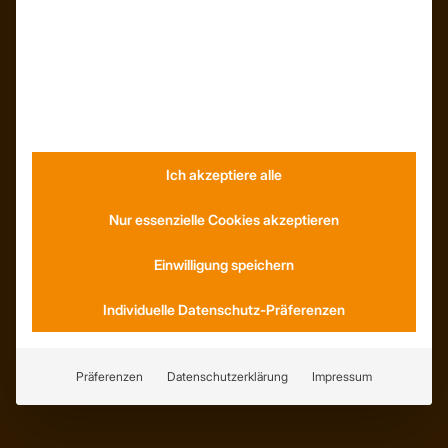
WhatsApp
KONTAKT
Anfahrt
Ich akzeptiere alle
Social Media
Youtube
Nur essenzielle Cookies akzeptieren
Einwilligung speichern
SERVICE
AGB
Individuelle Datenschutz-Präferenzen
Abholung
Lieferung
Wiederrufsrecht
Präferenzen
Datenschutzerklärung
Impressum
Erklärung zur Barrierefreiheit