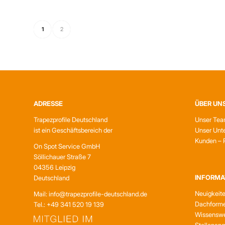
1
2
ADRESSE
ÜBER UN
Trapezprofile Deutschland
Unser Te
ist ein Geschäftsbereich der
Unser Unt
Kunden – 
On Spot Service GmbH
Söllichauer Straße 7
04356 Leipzig
INFORMA
Deutschland
Neuigkeit
Mail: info@trapezprofile-deutschland.de
Dachform
Tel.: +49 341 520 19 139
Wissenswe