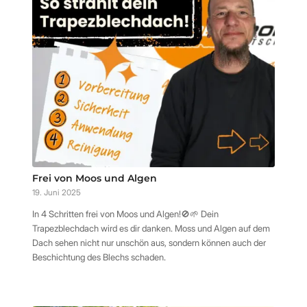
Frei von Moos und Algen
19. Juni 2025
In 4 Schritten frei von Moos und Algen!🚫🌱 Dein
Trapezblechdach wird es dir danken. Moss und Algen auf dem
Dach sehen nicht nur unschön aus, sondern können auch der
Beschichtung des Blechs schaden.