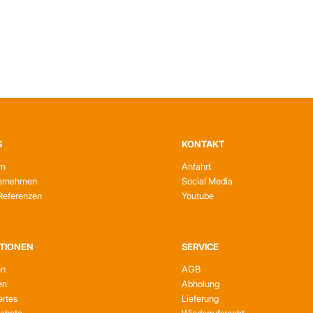
S
KONTAKT
am
Anfahrt
ernehmen
Social Media
Referenzen
Youtube
TIONEN
SERVICE
en
AGB
en
Abholung
rtes
Lieferung