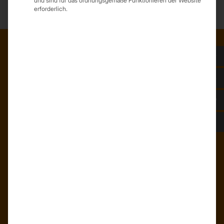
und sind für das ordnungsgemäße Funktionieren der Website
erforderlich.
ADRESSE
Trapezprofile Deutschland
ist ein Geschäftsbereich der
On Spot Service GmbH
Söllichauer Straße 7
04356 Leipzig
Deutschland
Mail: info@trapezprofile-deutschland.de
Tel.: +49 341 520 19 139