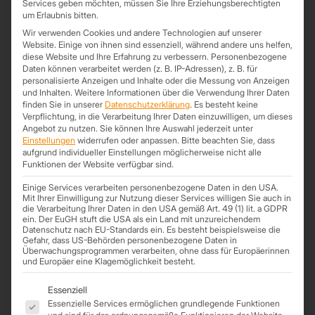
aktiv einen Beitrag zum Klimaschutz. Ganz ohne Emissionen –
Services geben möchten, müssen Sie Ihre Erziehungsberechtigten
um Erlaubnis bitten.
dafür mit gutem Gewissen.
💸 Langfristig sparen
Wir verwenden Cookies und andere Technologien auf unserer
Website. Einige von ihnen sind essenziell, während andere uns helfen,
Einmal installiert, reduziert deine PV-Anlage dauerhaft deine
diese Website und Ihre Erfahrung zu verbessern.
Personenbezogene
Stromkosten. So lohnt sich die Investition schnell – auch finanziell.
Daten können verarbeitet werden (z. B. IP-Adressen), z. B. für
📉 Unabhängig vom Strommarkt
personalisierte Anzeigen und Inhalte oder die Messung von Anzeigen
Strompreiserhöhung? Interessiert dich nicht mehr. Du produzierst
und Inhalten.
Weitere Informationen über die Verwendung Ihrer Daten
finden Sie in unserer
Datenschutzerklärung
.
Es besteht keine
deinen eigenen Strom und machst dich unabhängig.
Verpflichtung, in die Verarbeitung Ihrer Daten einzuwilligen, um dieses
🏡 Wertsteigerung deiner Immobilie
Angebot zu nutzen.
Sie können Ihre Auswahl jederzeit unter
Energieeffizienz ist gefragt! Eine Photovoltaik-Anlage macht dein
Einstellungen
widerrufen oder anpassen.
Bitte beachten Sie, dass
Gebäude attraktiver für Käufer und steigert den Wert.
aufgrund individueller Einstellungen möglicherweise nicht alle
Funktionen der Website verfügbar sind.
👇 Bereit für deinen Schritt Richtung Sonnenenergie?
Einige Services verarbeiten personenbezogene Daten in den USA.
Wir begleiten dich auf dem Weg
– mit ehrlicher Beratung und
Mit Ihrer Einwilligung zur Nutzung dieser Services willigen Sie auch in
individuellem Konzept.
die Verarbeitung Ihrer Daten in den USA gemäß Art. 49 (1) lit. a GDPR
ein. Der EuGH stuft die USA als ein Land mit unzureichendem
Datenschutz nach EU-Standards ein. Es besteht beispielsweise die
Gefahr, dass US-Behörden personenbezogene Daten in
Überwachungsprogrammen verarbeiten, ohne dass für Europäerinnen
und Europäer eine Klagemöglichkeit besteht.
*Trapezprofile Deutschland ist ein Geschäftsbereich der On Spot
Es folgt eine Liste der Service-Gruppen, für die eine Einwil
Essenziell
Service GmbH
Essenzielle Services ermöglichen grundlegende Funktionen