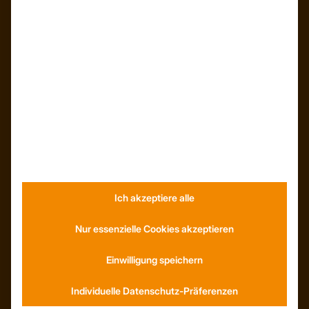
ÜBER UNS
Unser Team
Unser Unternehmen
Kunden – Referenzen
INFORMATIONEN
Neuigkeiten
Ich akzeptiere alle
Dachformen
Wissenswertes
Nur essenzielle Cookies akzeptieren
Stellenangebote
WhatsApp
Einwilligung speichern
Individuelle Datenschutz-Präferenzen