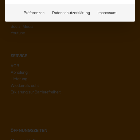
KONTAKT
Präferenzen
Datenschutzerklärung
Impressum
Anfahrt
Social Media
Youtube
SERVICE
AGB
Abholung
Lieferung
Wiederrufsrecht
Erklärung zur Barrierefreiheit
ÖFFNUNGSZEITEN