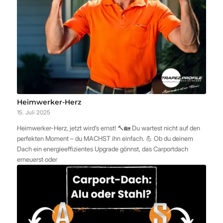
Heimwerker-Herz
15. Juli 2025
Heimwerker-Herz, jetzt wird’s ernst! 🔨🏡 Du wartest nicht auf den
perfekten Moment – du MACHST ihn einfach. 💪 Ob du deinem
Dach ein energieeffizientes Upgrade gönnst, das Carportdach
erneuerst oder