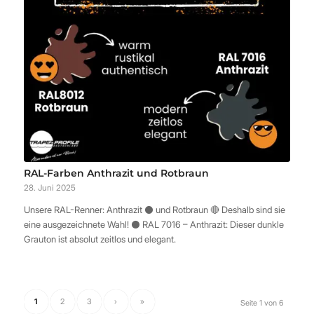
RAL-Farben Anthrazit und Rotbraun
28. Juni 2025
Unsere RAL-Renner: Anthrazit ⚫️ und Rotbraun 🔴 Deshalb sind sie
eine ausgezeichnete Wahl! ⚫️ RAL 7016 – Anthrazit: Dieser dunkle
Grauton ist absolut zeitlos und elegant.
1
2
3
›
»
Seite 1 von 6