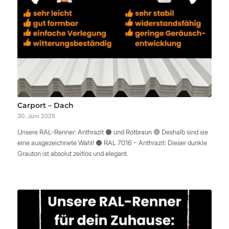
Carport – Dach
30. Juni 2025
Unsere RAL-Renner: Anthrazit ⚫️ und Rotbraun 🔴 Deshalb sind sie
eine ausgezeichnete Wahl! ⚫️ RAL 7016 – Anthrazit: Dieser dunkle
Grauton ist absolut zeitlos und elegant.