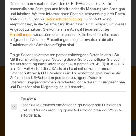
Daten können verarbeitet werden (z. B. IP-Adressen), z. B. für
personalisierte Anzeigen und Inhalte oder die Messung von Anzeigen
und Inhalten.
Weitere Informationen über die Verwendung Ihrer Daten
finden Sie in unserer
Datenschutzerklärung
.
Es besteht keine
Verpflichtung, in die Verarbeitung Ihrer Daten einzuwilligen, um dieses
Angebot zu nutzen.
Sie können Ihre Auswahl jederzeit unter
*Trapezprofile Deutschland ist ein Geschäftsbereich der On Spot
Einstellungen
widerrufen oder anpassen.
Bitte beachten Sie, dass
Service GmbH
aufgrund individueller Einstellungen möglicherweise nicht alle
Funktionen der Website verfügbar sind.
Einige Services verarbeiten personenbezogene Daten in den USA.
Mit Ihrer Einwilligung zur Nutzung dieser Services willigen Sie auch in
die Verarbeitung Ihrer Daten in den USA gemäß Art. 49 (1) lit. a GDPR
ein. Der EuGH stuft die USA als ein Land mit unzureichendem
Datenschutz nach EU-Standards ein. Es besteht beispielsweise die
Gefahr, dass US-Behörden personenbezogene Daten in
Überwachungsprogrammen verarbeiten, ohne dass für Europäerinnen
ADRESSE
und Europäer eine Klagemöglichkeit besteht.
Trapezprofile Deutschland
Es folgt eine Liste der Service-Gruppen, für die eine Einwil
Essenziell
ist ein Geschäftsbereich der
Essenzielle Services ermöglichen grundlegende Funktionen
und sind für das ordnungsgemäße Funktionieren der Website
On Spot Service GmbH
erforderlich.
Söllichauer Straße 7
04356 Leipzig
Deutschland