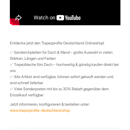
Entdecke jetzt den Trapezprofile Deutschland Onlineshop!
✅ Sandwichplatten für Dach & Wand – große Auswahl in vielen
Stärken, Längen und Farben
✅ Trapezbleche fürs Dach – hochwertig & günstig kaufen direkt bei
uns
✅ Alle Artikel sind verfügbar, können sofort gekauft werden und
sind schnell lieferbar
✅ Viele Sonderposten mit bis zu 30% Rabatt gegenüber dem
Einzelkauf verfügbar
Jetzt informieren, konfigurieren & bestellen unter:
www.trapezprofile-deutschland.shop