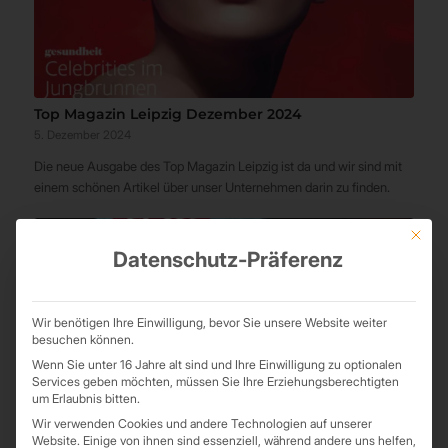
Top Magazin Leipzig Dezember 2024
5. Dezember 2024
Die neue Ausgabe des Top Magazin Leipzig ist da und wir sind mit
einem schönen Artikel über unser Unternehmen darin zu finden.
Mit die
Datenschutz-Präferenz
Wir benötigen Ihre Einwilligung, bevor Sie unsere Website weiter
besuchen können.
Wenn Sie unter 16 Jahre alt sind und Ihre Einwilligung zu optionalen
Services geben möchten, müssen Sie Ihre Erziehungsberechtigten
um Erlaubnis bitten.
Wir verwenden Cookies und andere Technologien auf unserer
Website. Einige von ihnen sind essenziell, während andere uns helfen,