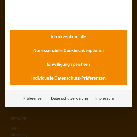
INFORMATIONEN
Neuigkeiten
Dachformen
Wissenswertes
Stellenangebote
WhatsApp
Ich akzeptiere alle
Nur essenzielle Cookies akzeptieren
Einwilligung speichern
KONTAKT
Individuelle Datenschutz-Präferenzen
Anfahrt
Social Media
Youtube
Präferenzen
Datenschutzerklärung
Impressum
SERVICE
AGB
Abholung