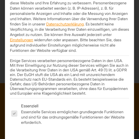
diese Website und Ihre Erfahrung zu verbessern.
Personenbezogene
Daten können verarbeitet werden (z. B. IP-Adressen), z. B. für
personalisierte Anzeigen und Inhalte oder die Messung von Anzeigen
und Inhalten.
Weitere Informationen über die Verwendung Ihrer Daten
finden Sie in unserer
Datenschutzerklärung
.
Es besteht keine
Top Magazin Leipzig
Verpflichtung, in die Verarbeitung Ihrer Daten einzuwilligen, um dieses
Angebot zu nutzen.
Sie können Ihre Auswahl jederzeit unter
5. Mai 2024
Einstellungen
widerrufen oder anpassen.
Bitte beachten Sie, dass
In der aktuellen Ausgabe des Top Magazin Leipzig findet ihr einen
aufgrund individueller Einstellungen möglicherweise nicht alle
Funktionen der Website verfügbar sind.
Beitrag von uns mit einer aktuellen Anzeige.
Einige Services verarbeiten personenbezogene Daten in den USA.
Mit Ihrer Einwilligung zur Nutzung dieser Services willigen Sie auch in
die Verarbeitung Ihrer Daten in den USA gemäß Art. 49 (1) lit. a GDPR
ein. Der EuGH stuft die USA als ein Land mit unzureichendem
Datenschutz nach EU-Standards ein. Es besteht beispielsweise die
Gefahr, dass US-Behörden personenbezogene Daten in
Überwachungsprogrammen verarbeiten, ohne dass für Europäerinnen
und Europäer eine Klagemöglichkeit besteht.
Es folgt eine Liste der Service-Gruppen, für die eine Einwil
ADRESSE
Essenziell
Essenzielle Services ermöglichen grundlegende Funktionen
Trapezprofile Deutschland
und sind für das ordnungsgemäße Funktionieren der Website
ist ein Geschäftsbereich der
erforderlich.
On Spot Service GmbH
Söllichauer Straße 7