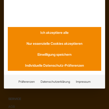
INFORMATIONEN
Neuigkeiten
Dachformen
Wissenswertes
Stellenangebote
Ich akzeptiere alle
WhatsApp
Nur essenzielle Cookies akzeptieren
Einwilligung speichern
KONTAKT
Individuelle Datenschutz-Präferenzen
Anfahrt
Social Media
Youtube
Präferenzen
Datenschutzerklärung
Impressum
SERVICE
AGB