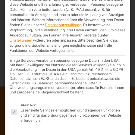
direkt über den Link.
diese Website und Ihre Erfahrung zu verbessern.
Personenbezogene
Daten können verarbeitet werden (z. B. IP-Adressen), z. B. für
personalisierte Anzeigen und Inhalte oder die Messung von Anzeigen
TOP MAGAZIN AUSGABE 2 / 2024
und Inhalten.
Weitere Informationen über die Verwendung Ihrer Daten
finden Sie in unserer
Datenschutzerklärung
.
Es besteht keine
Verpflichtung, in die Verarbeitung Ihrer Daten einzuwilligen, um dieses
Angebot zu nutzen.
Sie können Ihre Auswahl jederzeit unter
Einstellungen
widerrufen oder anpassen.
Bitte beachten Sie, dass
aufgrund individueller Einstellungen möglicherweise nicht alle
Funktionen der Website verfügbar sind.
*Trapezprofile Deutschland ist ein Geschäftsbereich der On Spot
Service GmbH
Einige Services verarbeiten personenbezogene Daten in den USA.
Mit Ihrer Einwilligung zur Nutzung dieser Services willigen Sie auch in
die Verarbeitung Ihrer Daten in den USA gemäß Art. 49 (1) lit. a GDPR
ein. Der EuGH stuft die USA als ein Land mit unzureichendem
Datenschutz nach EU-Standards ein. Es besteht beispielsweise die
Gefahr, dass US-Behörden personenbezogene Daten in
Überwachungsprogrammen verarbeiten, ohne dass für Europäerinnen
und Europäer eine Klagemöglichkeit besteht.
Es folgt eine Liste der Service-Gruppen, für die eine Einwil
Essenziell
ADRESSE
Essenzielle Services ermöglichen grundlegende Funktionen
und sind für das ordnungsgemäße Funktionieren der Website
Trapezprofile Deutschland
erforderlich.
ist ein Geschäftsbereich der
On Spot Service GmbH