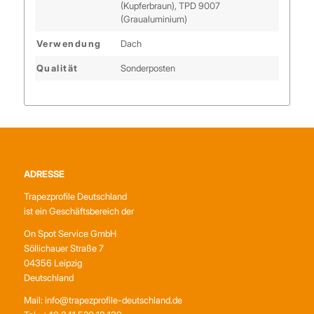
(Kupferbraun), TPD 9007
(Graualuminium)
Verwendung
Dach
Qualität
Sonderposten
ADRESSE
Trapezprofile Deutschland
ist ein Geschäftsbereich der
On Spot Service GmbH
Söllichauer Straße 7
04356 Leipzig
Deutschland
Mail: info@trapezprofile-deutschland.de