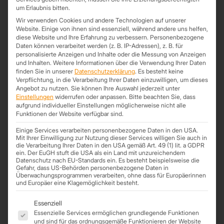
um Erlaubnis bitten.
Wir verwenden Cookies und andere Technologien auf unserer
Website. Einige von ihnen sind essenziell, während andere uns helfen,
diese Website und Ihre Erfahrung zu verbessern.
Personenbezogene
Daten können verarbeitet werden (z. B. IP-Adressen), z. B. für
personalisierte Anzeigen und Inhalte oder die Messung von Anzeigen
und Inhalten.
Weitere Informationen über die Verwendung Ihrer Daten
finden Sie in unserer
Datenschutzerklärung
.
Es besteht keine
Verpflichtung, in die Verarbeitung Ihrer Daten einzuwilligen, um dieses
Angebot zu nutzen.
Sie können Ihre Auswahl jederzeit unter
Einstellungen
widerrufen oder anpassen.
Bitte beachten Sie, dass
aufgrund individueller Einstellungen möglicherweise nicht alle
Funktionen der Website verfügbar sind.
TOP MAGAZIN AUSGABE 4 / 2024
Einige Services verarbeiten personenbezogene Daten in den USA.
Mit Ihrer Einwilligung zur Nutzung dieser Services willigen Sie auch in
die Verarbeitung Ihrer Daten in den USA gemäß Art. 49 (1) lit. a GDPR
ein. Der EuGH stuft die USA als ein Land mit unzureichendem
Datenschutz nach EU-Standards ein. Es besteht beispielsweise die
Gefahr, dass US-Behörden personenbezogene Daten in
Überwachungsprogrammen verarbeiten, ohne dass für Europäerinnen
und Europäer eine Klagemöglichkeit besteht.
*Trapezprofile Deutschland ist ein Geschäftsbereich der On Spot
Service GmbH
Es folgt eine Liste der Service-Gruppen, für die eine Einwil
Essenziell
Essenzielle Services ermöglichen grundlegende Funktionen
und sind für das ordnungsgemäße Funktionieren der Website