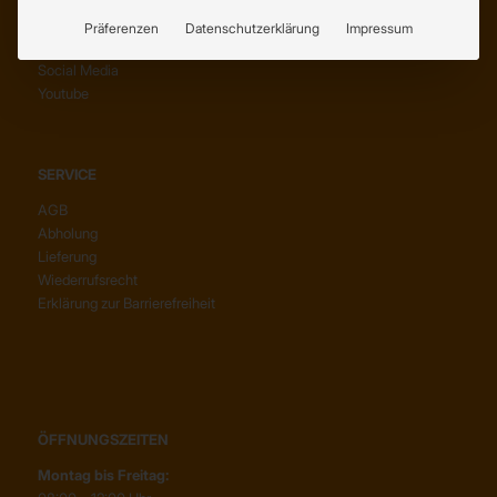
KONTAKT
Präferenzen
Datenschutzerklärung
Impressum
Anfahrt
Social Media
Youtube
SERVICE
AGB
Abholung
Lieferung
Wiederrufsrecht
Erklärung zur Barrierefreiheit
ÖFFNUNGSZEITEN
Montag bis Freitag: