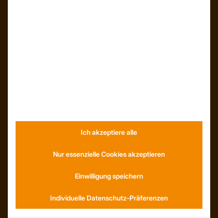
ÜBER UNS
Unser Team
Unser Unternehmen
Kunden – Referenzen
INFORMATIONEN
Neuigkeiten
Ich akzeptiere alle
Dachformen
Wissenswertes
Stellenangebote
Nur essenzielle Cookies akzeptieren
WhatsApp
Einwilligung speichern
Individuelle Datenschutz-Präferenzen