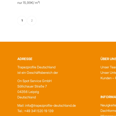
nur 15,99€/ m²!
1
2
ADRESSE
ÜBER UN
Trapezprofile Deutschland
Unser Te
ist ein Geschäftsbereich der
Unser Unt
Kunden – 
On Spot Service GmbH
Söllichauer Straße 7
04356 Leipzig
INFORMA
Deutschland
Neuigkeit
Mail: info@trapezprofile-deutschland.de
Dachform
Tel.: +49 341 520 19 139