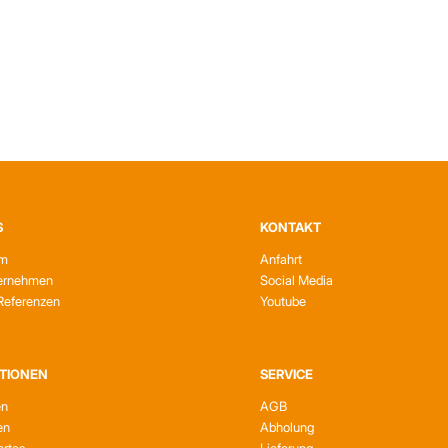
S
KONTAKT
am
Anfahrt
ernehmen
Social Media
Referenzen
Youtube
TIONEN
SERVICE
en
AGB
en
Abholung