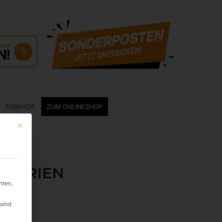
ZUBEHÖR
ZUM ONLINESHOP
Mit diesem Button wird der Dialog geschlossen. Seine Funktionalität ist ide
SFERIEN
hten,
sind