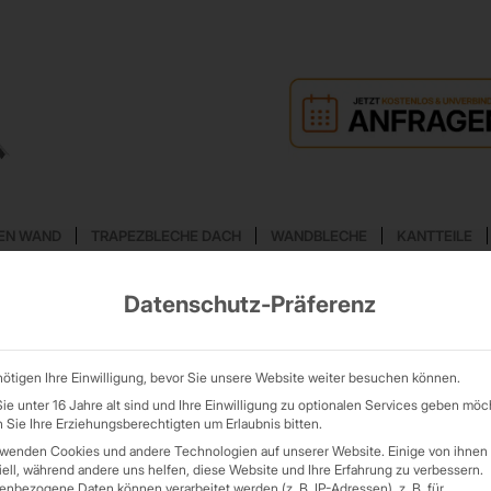
EN WAND
TRAPEZBLECHE DACH
WANDBLECHE
KANTTEILE
Datenschutz-Präferenz
WORTARCHIV FÜR:
BETRIEB
ötigen Ihre Einwilligung, bevor Sie unsere Website weiter besuchen können.
e unter 16 Jahre alt sind und Ihre Einwilligung zu optionalen Services geben möc
Sie Ihre Erziehungsberechtigten um Erlaubnis bitten.
rwenden Cookies und andere Technologien auf unserer Website. Einige von ihnen 
ell, während andere uns helfen, diese Website und Ihre Erfahrung zu verbessern.
nbezogene Daten können verarbeitet werden (z. B. IP-Adressen), z. B. für