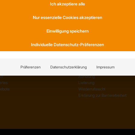
Ich akzeptiere alle
S
KONTAKT
Nur essenzielle Cookies akzeptieren
am
Anfahrt
Einwilligung speichern
ernehmen
Social Media
Referenzen
Youtube
Individuelle Datenschutz-Präferenzen
TIONEN
SERVICE
Präferenzen
Datenschutzerklärung
Impressum
en
AGB
en
Abholung
rtes
Lieferung
gebote
Wiederrufsrecht
Erklärung zur Barrierefreiheit