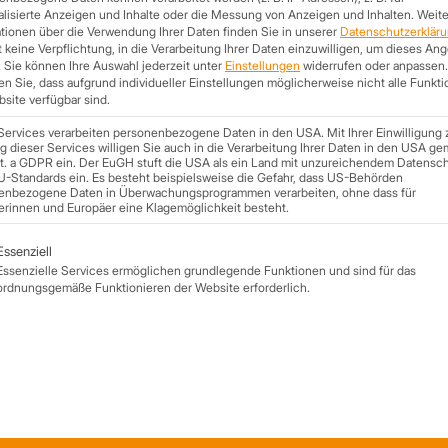
lisierte Anzeigen und Inhalte oder die Messung von Anzeigen und Inhalten.
Weite
tionen über die Verwendung Ihrer Daten finden Sie in unserer
Datenschutzerklär
 keine Verpflichtung, in die Verarbeitung Ihrer Daten einzuwilligen, um dieses An
.
Sie können Ihre Auswahl jederzeit unter
Einstellungen
widerrufen oder anpassen.
n Sie, dass aufgrund individueller Einstellungen möglicherweise nicht alle Funkt
site verfügbar sind.
Services verarbeiten personenbezogene Daten in den USA. Mit Ihrer Einwilligung 
 dieser Services willigen Sie auch in die Verarbeitung Ihrer Daten in den USA ge
lit. a GDPR ein. Der EuGH stuft die USA als ein Land mit unzureichendem Datensc
U-Standards ein. Es besteht beispielsweise die Gefahr, dass US-Behörden
enbezogene Daten in Überwachungsprogrammen verarbeiten, ohne dass für
erinnen und Europäer eine Klagemöglichkeit besteht.
Betriebsferien
lgt eine Liste der Service-Gruppen, für die eine Einwilligung ert
Essenziell
19. Dezember 2024
Essenzielle Services ermöglichen grundlegende Funktionen und sind für das
ordnungsgemäße Funktionieren der Website erforderlich.
Wir haben Betriebsferien vom 23.12.2024 bis zum 01.01.2025.
Wir wünschen allen ein frohes Fest ....