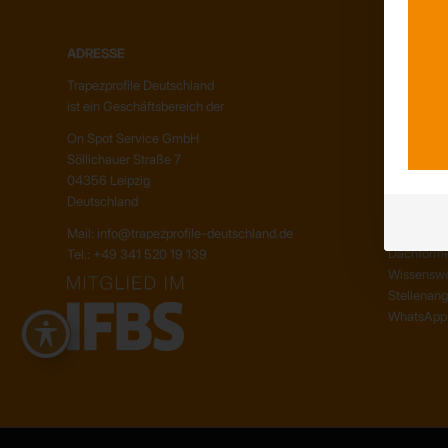
ADRESSE
ÜBER UN
Trapezprofile Deutschland
Unser Te
ist ein Geschäftsbereich der
Unser Unt
Kunden – 
On Spot Service GmbH
Söllichauer Straße 7
04356 Leipzig
INFORMA
Deutschland
Neuigkeit
Mail: info@trapezprofile-deutschland.de
Dachform
Tel.: +49 341 520 19 139
Wissenswe
Stellenan
WhatsApp