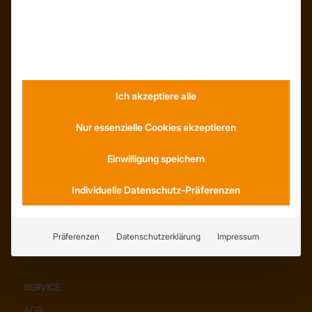
INFORMATIONEN
Neuigkeiten
Dachformen
Wissenswertes
Stellenangebote
Ich akzeptiere alle
WhatsApp
Nur essenzielle Cookies akzeptieren
Einwilligung speichern
KONTAKT
Individuelle Datenschutz-Präferenzen
Anfahrt
Social Media
Youtube
Präferenzen
Datenschutzerklärung
Impressum
SERVICE
AGB