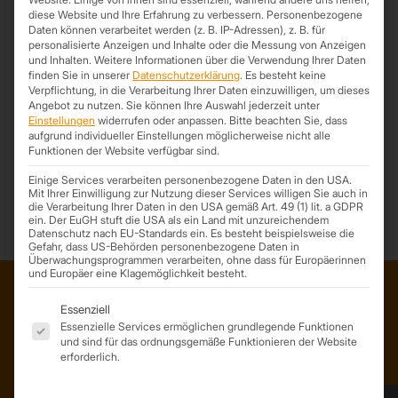
diese Website und Ihre Erfahrung zu verbessern.
Personenbezogene
Bitte beachten Sie:
Daten können verarbeitet werden (z. B. IP-Adressen), z. B. für
personalisierte Anzeigen und Inhalte oder die Messung von Anzeigen
Wir haben in der Zeit vom 23.12.2025 – 04.01.2025 Betriebsruhe!
und Inhalten.
Weitere Informationen über die Verwendung Ihrer Daten
Ihre Anfragen und Bestellungen werden ab dem 5.1.2026 bearbeitet!
finden Sie in unserer
Datenschutzerklärung
.
Es besteht keine
Verpflichtung, in die Verarbeitung Ihrer Daten einzuwilligen, um dieses
Angebot zu nutzen.
Sie können Ihre Auswahl jederzeit unter
Einstellungen
widerrufen oder anpassen.
Bitte beachten Sie, dass
aufgrund individueller Einstellungen möglicherweise nicht alle
Funktionen der Website verfügbar sind.
*Trapezprofile Deutschland ist ein Geschäftsbereich der On Spot
Service GmbH
Einige Services verarbeiten personenbezogene Daten in den USA.
Mit Ihrer Einwilligung zur Nutzung dieser Services willigen Sie auch in
die Verarbeitung Ihrer Daten in den USA gemäß Art. 49 (1) lit. a GDPR
ein. Der EuGH stuft die USA als ein Land mit unzureichendem
Datenschutz nach EU-Standards ein. Es besteht beispielsweise die
Gefahr, dass US-Behörden personenbezogene Daten in
Überwachungsprogrammen verarbeiten, ohne dass für Europäerinnen
und Europäer eine Klagemöglichkeit besteht.
Es folgt eine Liste der Service-Gruppen, für die eine Einwil
Essenziell
ADRESSE
Essenzielle Services ermöglichen grundlegende Funktionen
und sind für das ordnungsgemäße Funktionieren der Website
Trapezprofile Deutschland
erforderlich.
ist ein Geschäftsbereich der
On Spot Service GmbH