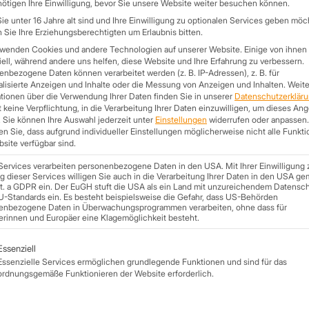
ötigen Ihre Einwilligung, bevor Sie unsere Website weiter besuchen können.
DER PV-
e unter 16 Jahre alt sind und Ihre Einwilligung zu optionalen Services geben möc
Sie Ihre Erziehungsberechtigten um Erlaubnis bitten.
KONFIGU
rwenden Cookies und andere Technologien auf unserer Website. Einige von ihnen 
ell, während andere uns helfen, diese Website und Ihre Erfahrung zu verbessern.
nbezogene Daten können verarbeitet werden (z. B. IP-Adressen), z. B. für
Was liegt näher als bei einer Dac
lisierte Anzeigen und Inhalte oder die Messung von Anzeigen und Inhalten.
Weite
alles aus einem Haus zu haben gi
tionen über die Verwendung Ihrer Daten finden Sie in unserer
Datenschutzerklär
einen PV-Anlagen Konfigurator.
 keine Verpflichtung, in die Verarbeitung Ihrer Daten einzuwilligen, um dieses An
.
Sie können Ihre Auswahl jederzeit unter
Einstellungen
widerrufen oder anpassen.
Mit diesem Konfigurator können 
n Sie, dass aufgrund individueller Einstellungen möglicherweise nicht alle Funkt
auch umsetzen lassen.
site verfügbar sind.
Hier
geht es direkt zum
Konfigura
Services verarbeiten personenbezogene Daten in den USA. Mit Ihrer Einwilligung 
 dieser Services willigen Sie auch in die Verarbeitung Ihrer Daten in den USA ge
lit. a GDPR ein. Der EuGH stuft die USA als ein Land mit unzureichendem Datensc
U-Standards ein. Es besteht beispielsweise die Gefahr, dass US-Behörden
enbezogene Daten in Überwachungsprogrammen verarbeiten, ohne dass für
erinnen und Europäer eine Klagemöglichkeit besteht.
lgt eine Liste der Service-Gruppen, für die eine Einwilligung ert
Essenziell
Essenzielle Services ermöglichen grundlegende Funktionen und sind für das
ordnungsgemäße Funktionieren der Website erforderlich.