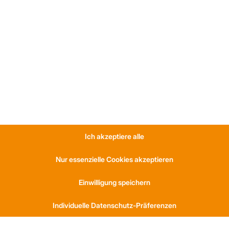
Ich akzeptiere alle
*Trapezprofile Deutschland ist ein Geschäftsbereich der On Spot Service Gmb
Nur essenzielle Cookies akzeptieren
Einwilligung speichern
Individuelle Datenschutz-Präferenzen
S
KONTAKT
am
Anfahrt