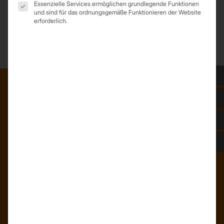
Essenzielle Services ermöglichen grundlegende Funktionen
Gewicht
11,5 Kg/m²
und sind für das ordnungsgemäße Funktionieren der Website
erforderlich.
Farbe
nach Lagerbestand
ADRESSE
Trapezprofile Deutschland
ist ein Geschäftsbereich der
On Spot Service GmbH
Söllichauer Straße 7
04356 Leipzig
Deutschland
Mail: info@trapezprofile-deutschland.de
Tel.: +49 341 520 19 139