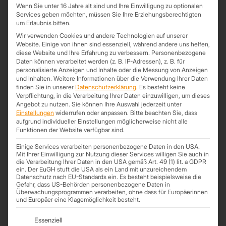
Wenn Sie unter 16 Jahre alt sind und Ihre Einwilligung zu optionalen
weniger stark beanspruchte Bereiche.
Services geben möchten, müssen Sie Ihre Erziehungsberechtigten
um Erlaubnis bitten.
Kategorie:
Unkategorisiert
Schlagwörter:
40 mm
,
40 mm Sandwichdach
,
Wir verwenden Cookies und andere Technologien auf unserer
Dachplatten
,
Dachplatten mit Dämmung
,
Energie sparen
,
Heizkosten sparen
,
Website. Einige von ihnen sind essenziell, während andere uns helfen,
diese Website und Ihre Erfahrung zu verbessern.
Personenbezogene
Sandwichdach
,
Sandwichpaneel
,
Sandwichplatten
,
Sandwichplatten Dach
,
Daten können verarbeitet werden (z. B. IP-Adressen), z. B. für
Sandwichplatten günstig
personalisierte Anzeigen und Inhalte oder die Messung von Anzeigen
und Inhalten.
Weitere Informationen über die Verwendung Ihrer Daten
finden Sie in unserer
Datenschutzerklärung
.
Es besteht keine
Verpflichtung, in die Verarbeitung Ihrer Daten einzuwilligen, um dieses
Angebot zu nutzen.
Sie können Ihre Auswahl jederzeit unter
Produktdetails
Informationen
Einstellungen
widerrufen oder anpassen.
Bitte beachten Sie, dass
aufgrund individueller Einstellungen möglicherweise nicht alle
Zusätzliche Information
Funktionen der Website verfügbar sind.
Länge
nach Lagerbestand
Einige Services verarbeiten personenbezogene Daten in den USA.
Mit Ihrer Einwilligung zur Nutzung dieser Services willigen Sie auch in
die Verarbeitung Ihrer Daten in den USA gemäß Art. 49 (1) lit. a GDPR
Kernstärke
40 mm
ein. Der EuGH stuft die USA als ein Land mit unzureichendem
Datenschutz nach EU-Standards ein. Es besteht beispielsweise die
Deckbreite
1000 mm
Gefahr, dass US-Behörden personenbezogene Daten in
Überwachungsprogrammen verarbeiten, ohne dass für Europäerinnen
Material
Stahl verzinkt
und Europäer eine Klagemöglichkeit besteht.
Es folgt eine Liste der Service-Gruppen, für die eine Einwil
Dämmkern
PIR
Essenziell