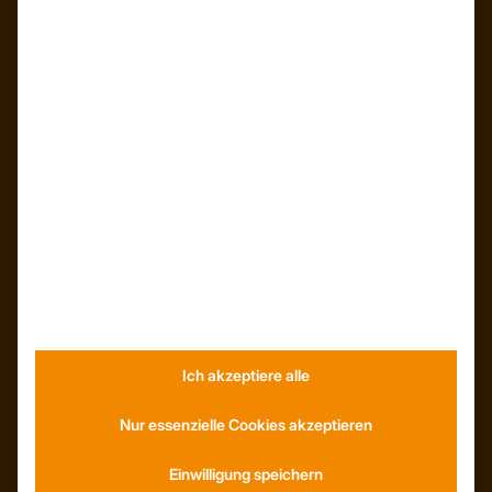
ÜBER UNS
Unser Team
Unser Unternehmen
Kunden – Referenzen
INFORMATIONEN
Ich akzeptiere alle
Neuigkeiten
Dachformen
Nur essenzielle Cookies akzeptieren
Wissenswertes
Stellenangebote
Einwilligung speichern
WhatsApp