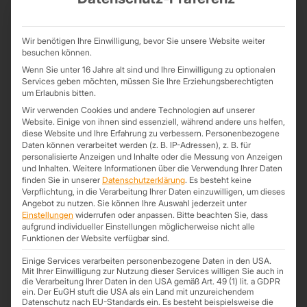
Die Rohdichte wird in kg/m³ gemessen. Um den Dämmwert zu
berechnen, bilden Sie den Quotienten aus der Masse des
Dämmmaterials und dem Volumen, welches der Stoff einnimmt.
Wir benötigen Ihre Einwilligung, bevor Sie unsere Website weiter
besuchen können.
Bei einem Vergleich der Dichte-Werte muss berücksichtigt, dass
eine geringe Rohdichte in der Regel eine größere Porosität bzw. ein
Wenn Sie unter 16 Jahre alt sind und Ihre Einwilligung zu optionalen
Services geben möchten, müssen Sie Ihre Erziehungsberechtigten
höheres Hohlraumvolumen bedeutet. Dies führt zu einer
um Erlaubnis bitten.
Verminderung der Wärmeleitfähigkeit und steigert somit die
Wir verwenden Cookies und andere Technologien auf unserer
Wärmedämmfähigkeit des Dämmstoffes. Der Dämmwert Rohdichte
Website. Einige von ihnen sind essenziell, während andere uns helfen,
liegt im günstigsten Fall zwischen 20 und bis zu 100.
diese Website und Ihre Erfahrung zu verbessern.
Personenbezogene
Daten können verarbeitet werden (z. B. IP-Adressen), z. B. für
Je geringer die Dichte des Dämmstoffs, desto höher ist sein
personalisierte Anzeigen und Inhalte oder die Messung von Anzeigen
Wärmedämmwert.
und Inhalten.
Weitere Informationen über die Verwendung Ihrer Daten
finden Sie in unserer
Datenschutzerklärung
.
Es besteht keine
Verpflichtung, in die Verarbeitung Ihrer Daten einzuwilligen, um dieses
Angebot zu nutzen.
Sie können Ihre Auswahl jederzeit unter
Einstellungen
widerrufen oder anpassen.
Bitte beachten Sie, dass
aufgrund individueller Einstellungen möglicherweise nicht alle
Funktionen der Website verfügbar sind.
Einige Services verarbeiten personenbezogene Daten in den USA.
Mit Ihrer Einwilligung zur Nutzung dieser Services willigen Sie auch in
die Verarbeitung Ihrer Daten in den USA gemäß Art. 49 (1) lit. a GDPR
ein. Der EuGH stuft die USA als ein Land mit unzureichendem
Datenschutz nach EU-Standards ein. Es besteht beispielsweise die