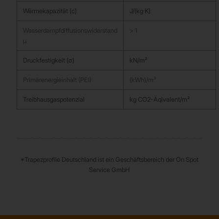
Wärmekapazität (c)
J/(kg·K)
Wasserdampfdiffusionswiderstand
> 1
µ
Druckfestigkeit (σ)
kN/m²
Primärenergieinhalt (PEI)
(kWh)/m³
Treibhausgaspotenzial
kg CO2-Äqivalent/m²
*Trapezprofile Deutschland ist ein Geschäftsbereich der On Spot
Service GmbH