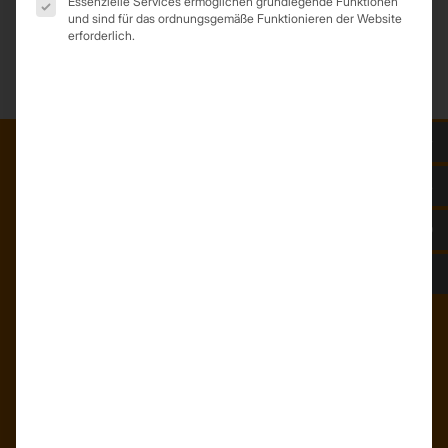
Essenzielle Services ermöglichen grundlegende Funktionen
*Trapezprofile Deutschland ist ein Geschäftsbereich der On Spot
und sind für das ordnungsgemäße Funktionieren der Website
Service GmbH
erforderlich.
ADRESSE
Trapezprofile Deutschland
ist ein Geschäftsbereich der
On Spot Service GmbH
Söllichauer Straße 7
04356 Leipzig
Deutschland
Mail: info@trapezprofile-deutschland.de
Tel.: +49 341 520 19 139