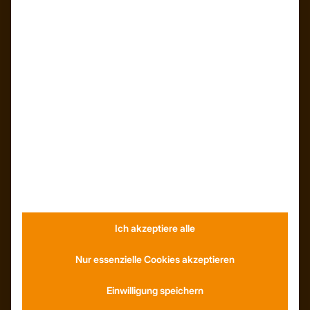
ÜBER UNS
Unser Team
Unser Unternehmen
Kunden – Referenzen
INFORMATIONEN
Ich akzeptiere alle
Neuigkeiten
Dachformen
Nur essenzielle Cookies akzeptieren
Wissenswertes
Stellenangebote
WhatsApp
Einwilligung speichern