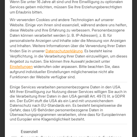
Wenn Sie unter 16 Jahre alt sind und Ihre Einwilligung zu optionalen
Projekte des nächsten Jahres vorzubereiten. Dafür benötigt jeder
Services geben möchten, müssen Sie Ihre Erziehungsberechtigten
das passende Material und das haben wir auf Lager!
um Erlaubnis bitten.
Trapezblech
in verschiedenen Farben und ein großer
Sonderposten
Wir verwenden Cookies und andere Technologien auf unserer
Website. Einige von ihnen sind essenziell, während andere uns helfen,
weißes Blech zum Special-Preis inkl. Zubehör
, dazu noch
diese Website und Ihre Erfahrung zu verbessern.
Personenbezogene
unsere
Dachplatten in 1. Wahl
, u.a. auf Wunschlänge abgefahren im
Daten können verarbeitet werden (z. B. IP-Adressen), z. B. für
Werk.
personalisierte Anzeigen und Inhalte oder die Messung von Anzeigen
und Inhalten.
Weitere Informationen über die Verwendung Ihrer Daten
Abgerundet wird das ganze mit unserem Sonderposten
Tragschale
finden Sie in unserer
Datenschutzerklärung
.
Es besteht keine
mit Längen von 11,695 m
und einer Materialstärke von 1,0 mm!
Verpflichtung, in die Verarbeitung Ihrer Daten einzuwilligen, um dieses
Angebot zu nutzen.
Sie können Ihre Auswahl jederzeit unter
Auch andere tolle Angebote haben wir für den Monat November,
Einstellungen
widerrufen oder anpassen.
Bitte beachten Sie, dass
schauen Sie dafür doch gern auf unserer Website vorbei. Für einen
aufgrund individueller Einstellungen möglicherweise nicht alle
Funktionen der Website verfügbar sind.
persönlichen Kontakt steht Ihnen natürlich unser Team gern mit
Rat- und Tat zur Verfügung.
Einige Services verarbeiten personenbezogene Daten in den USA.
Mit Ihrer Einwilligung zur Nutzung dieser Services willigen Sie auch in
Rufen Sie dazu einfach unsere Hotline an unter 0341 – 520 19 139
die Verarbeitung Ihrer Daten in den USA gemäß Art. 49 (1) lit. a GDPR
oder schicken Sie uns eine Email an:
info@trapezprofile-
ein. Der EuGH stuft die USA als ein Land mit unzureichendem
Datenschutz nach EU-Standards ein. Es besteht beispielsweise die
deutschland.de
Gefahr, dass US-Behörden personenbezogene Daten in
Überwachungsprogrammen verarbeiten, ohne dass für Europäerinnen
und Europäer eine Klagemöglichkeit besteht.
Es folgt eine Liste der Service-Gruppen, für die eine Einwil
Essenziell