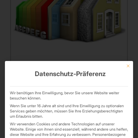
Mit die
Datenschutz-Präferenz
STÄRKE DER
DÄMMSTOFFE
Wir benötigen Ihre Einwilligung, bevor Sie unsere Website weiter
Jeder Werkstoff dämmt. Dabei gilt: je schlechter ein Material die
besuchen können.
Wärme leitet, desto besser ist die Dämmwirkung. Diese
Wenn Sie unter 16 Jahre alt sind und Ihre Einwilligung zu optionalen
unterscheiden sich aber zum Teil erheblich. Die entscheidende
Services geben möchten, müssen Sie Ihre Erziehungsberechtigten
Kennzahl der Dämmwirkung hierbei ist die Wärmeleitfähigkeit. Je
um Erlaubnis bitten.
kleiner dieser Wert ist, desto besser die Dämmleistung.
Wir verwenden Cookies und andere Technologien auf unserer
Website. Einige von ihnen sind essenziell, während andere uns helfen,
Mehr Informationen dazu und den grafischen Vergleich
hier
diese Website und Ihre Erfahrung zu verbessern.
Personenbezogene