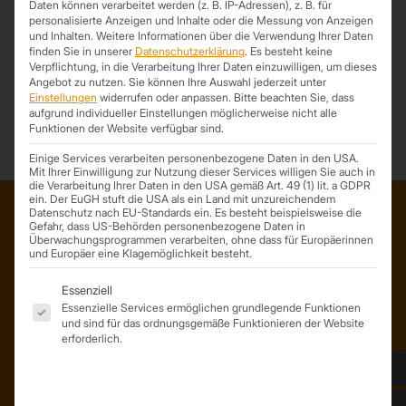
Daten können verarbeitet werden (z. B. IP-Adressen), z. B. für
personalisierte Anzeigen und Inhalte oder die Messung von Anzeigen
und Inhalten.
Weitere Informationen über die Verwendung Ihrer Daten
finden Sie in unserer
Datenschutzerklärung
.
Es besteht keine
Verpflichtung, in die Verarbeitung Ihrer Daten einzuwilligen, um dieses
*Trapezprofile Deutschland ist ein Geschäftsbereich der On Spot
Angebot zu nutzen.
Sie können Ihre Auswahl jederzeit unter
Service GmbH
Einstellungen
widerrufen oder anpassen.
Bitte beachten Sie, dass
aufgrund individueller Einstellungen möglicherweise nicht alle
Funktionen der Website verfügbar sind.
Einige Services verarbeiten personenbezogene Daten in den USA.
Mit Ihrer Einwilligung zur Nutzung dieser Services willigen Sie auch in
die Verarbeitung Ihrer Daten in den USA gemäß Art. 49 (1) lit. a GDPR
ein. Der EuGH stuft die USA als ein Land mit unzureichendem
Datenschutz nach EU-Standards ein. Es besteht beispielsweise die
Gefahr, dass US-Behörden personenbezogene Daten in
Überwachungsprogrammen verarbeiten, ohne dass für Europäerinnen
ADRESSE
und Europäer eine Klagemöglichkeit besteht.
Trapezprofile Deutschland
Es folgt eine Liste der Service-Gruppen, für die eine Einwil
ist ein Geschäftsbereich der
Essenziell
Essenzielle Services ermöglichen grundlegende Funktionen
On Spot Service GmbH
und sind für das ordnungsgemäße Funktionieren der Website
Söllichauer Straße 7
erforderlich.
04356 Leipzig
Deutschland
Mail: info@trapezprofile-deutschland.de