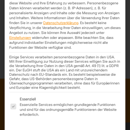
diese Website und Ihre Erfahrung zu verbessern.
Personenbezogene
Daten können verarbeitet werden (z. B. IP-Adressen), z. B. für
ZUM ANGEBOT
personalisierte Anzeigen und Inhalte oder die Messung von Anzeigen
und Inhalten.
Weitere Informationen über die Verwendung Ihrer Daten
finden Sie in unserer
Datenschutzerklärung
.
Es besteht keine
Verpflichtung, in die Verarbeitung Ihrer Daten einzuwilligen, um dieses
Angebot zu nutzen.
Sie können Ihre Auswahl jederzeit unter
Einstellungen
widerrufen oder anpassen.
Bitte beachten Sie, dass
aufgrund individueller Einstellungen möglicherweise nicht alle
*Trapezprofile Deutschland ist ein Geschäftsbereich der On Spot
Funktionen der Website verfügbar sind.
Service GmbH
Einige Services verarbeiten personenbezogene Daten in den USA.
Mit Ihrer Einwilligung zur Nutzung dieser Services willigen Sie auch in
die Verarbeitung Ihrer Daten in den USA gemäß Art. 49 (1) lit. a GDPR
ein. Der EuGH stuft die USA als ein Land mit unzureichendem
Datenschutz nach EU-Standards ein. Es besteht beispielsweise die
Gefahr, dass US-Behörden personenbezogene Daten in
Überwachungsprogrammen verarbeiten, ohne dass für Europäerinnen
und Europäer eine Klagemöglichkeit besteht.
Es folgt eine Liste der Service-Gruppen, für die eine Einwil
ADRESSE
Essenziell
Essenzielle Services ermöglichen grundlegende Funktionen
Trapezprofile Deutschland
und sind für das ordnungsgemäße Funktionieren der Website
ist ein Geschäftsbereich der
erforderlich.
On Spot Service GmbH
Söllichauer Straße 7