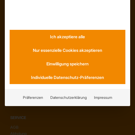
INFORMATIONEN
Neuigkeiten
Dachformen
Wissenswertes
Stellenangebote
WhatsApp
Ich akzeptiere alle
Nur essenzielle Cookies akzeptieren
Einwilligung speichern
KONTAKT
Individuelle Datenschutz-Präferenzen
Anfahrt
Social Media
Youtube
Präferenzen
Datenschutzerklärung
Impressum
SERVICE
AGB
Abholung