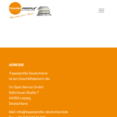
ADRESSE
Trapezprofile Deutschland
ist ein Geschäftsbereich der
On Spot Service GmbH
Söllichauer Straße 7
04356 Leipzig
Deutschland
Mail: info@trapezprofile-deutschland.de