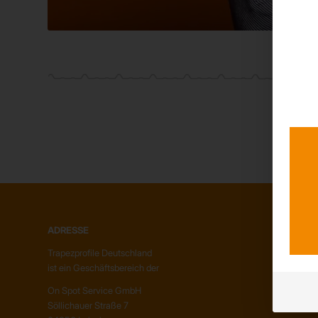
ADRESSE
ÜBER UN
Trapezprofile Deutschland
Unser Te
ist ein Geschäftsbereich der
Unser Unt
Kunden – 
On Spot Service GmbH
Söllichauer Straße 7