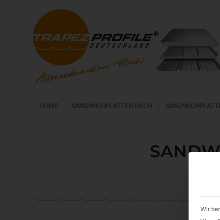
HOME
SANDWICHPLATTEN DACH
SANDWICHPLATT
SANDWI
Wir ben