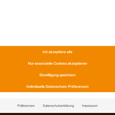
*Trapezprofile Deutschland ist ein Geschäftsbereich der On Spot Service Gmb
Ich akzeptiere alle
Nur essenzielle Cookies akzeptieren
Einwilligung speichern
S
KONTAKT
Individuelle Datenschutz-Präferenzen
am
Anfahrt
ernehmen
Social Media
Referenzen
Youtube
Präferenzen
Datenschutzerklärung
Impressum