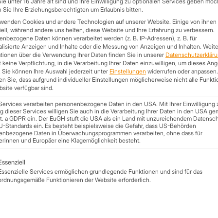
e unter 16 Jahre alt sind und Ihre Einwilligung zu optionalen Services geben möc
Sie Ihre Erziehungsberechtigten um Erlaubnis bitten.
EXTRAVAG
rwenden Cookies und andere Technologien auf unserer Website. Einige von ihnen 
SANDWICHP
ell, während andere uns helfen, diese Website und Ihre Erfahrung zu verbessern.
nbezogene Daten können verarbeitet werden (z. B. IP-Adressen), z. B. für
Die Neuheit für extravagante 
lisierte Anzeigen und Inhalte oder die Messung von Anzeigen und Inhalten.
Weite
tionen über die Verwendung Ihrer Daten finden Sie in unserer
Datenschutzerklär
Die Deckschicht aus Cortenstahl 
 keine Verpflichtung, in die Verarbeitung Ihrer Daten einzuwilligen, um dieses An
.
Sie können Ihre Auswahl jederzeit unter
Einstellungen
widerrufen oder anpassen.
wetterbeständig dank dem wetter
n Sie, dass aufgrund individueller Einstellungen möglicherweise nicht alle Funkt
Das Geheimnis:
site verfügbar sind.
Cortenstahl bildet auf der Oberfl
Services verarbeiten personenbezogene Daten in den USA. Mit Ihrer Einwilligung 
besonders dichte Sperrschicht au
 dieser Services willigen Sie auch in die Verarbeitung Ihrer Daten in den USA ge
weiterer Korrosion schützen. Diese
lit. a GDPR ein. Der EuGH stuft die USA als ein Land mit unzureichendem Datensc
U-Standards ein. Es besteht beispielsweise die Gefahr, dass US-Behörden
Sandwichplatten.
enbezogene Daten in Überwachungsprogrammen verarbeiten, ohne dass für
erinnen und Europäer eine Klagemöglichkeit besteht.
Neugierig geworden?
lgt eine Liste der Service-Gruppen, für die eine Einwilligung ert
Dann komm direkt vorbei oder las
Essenziell
0341 520 19 139
Essenzielle Services ermöglichen grundlegende Funktionen und sind für das
ordnungsgemäße Funktionieren der Website erforderlich.