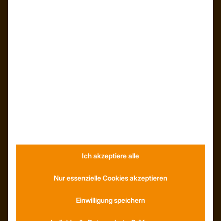
Kunden – Referenzen
INFORMATIONEN
Neuigkeiten
Dachformen
Wissenswertes
Stellenangebote
WhatsApp
Ich akzeptiere alle
KONTAKT
Anfahrt
Nur essenzielle Cookies akzeptieren
Social Media
Youtube
Einwilligung speichern