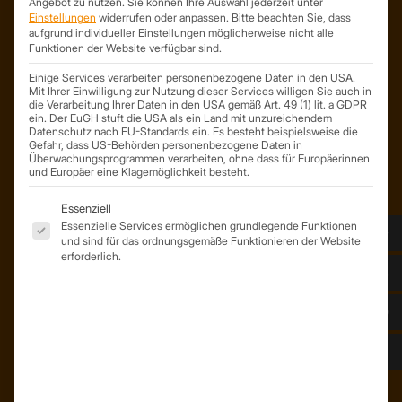
Angebot zu nutzen.
Sie können Ihre Auswahl jederzeit unter
Trapezprofile Deutschland
Einstellungen
widerrufen oder anpassen.
Bitte beachten Sie, dass
ist ein Geschäftsbereich der
aufgrund individueller Einstellungen möglicherweise nicht alle
Funktionen der Website verfügbar sind.
On Spot Service GmbH
Söllichauer Straße 7
Einige Services verarbeiten personenbezogene Daten in den USA.
04356 Leipzig
Mit Ihrer Einwilligung zur Nutzung dieser Services willigen Sie auch in
die Verarbeitung Ihrer Daten in den USA gemäß Art. 49 (1) lit. a GDPR
Deutschland
ein. Der EuGH stuft die USA als ein Land mit unzureichendem
Datenschutz nach EU-Standards ein. Es besteht beispielsweise die
Mail: info@trapezprofile-deutschland.de
Gefahr, dass US-Behörden personenbezogene Daten in
Tel.: +49 341 520 19 139
Überwachungsprogrammen verarbeiten, ohne dass für Europäerinnen
und Europäer eine Klagemöglichkeit besteht.
Es folgt eine Liste der Service-Gruppen, für die eine Einwil
Essenziell
Essenzielle Services ermöglichen grundlegende Funktionen
und sind für das ordnungsgemäße Funktionieren der Website
erforderlich.
ÜBER UNS
Unser Team
Unser Unternehmen