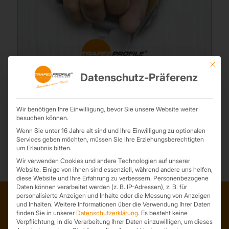
Mit die
Verkäufer gesucht
Datenschutz-Präferenz
11. März 2025
Du bist ein Verkaufstalent und suchst eine neue Herausforderung?
Dann haben wir genau das Richtige für dich! Zur Verstärkung
Wir benötigen Ihre Einwilligung, bevor Sie unsere Website weiter
besuchen können.
unseres Vertriebsteams suchen wir ab sofort ...
Wenn Sie unter 16 Jahre alt sind und Ihre Einwilligung zu optionalen
Services geben möchten, müssen Sie Ihre Erziehungsberechtigten
um Erlaubnis bitten.
Wir verwenden Cookies und andere Technologien auf unserer
Website. Einige von ihnen sind essenziell, während andere uns helfen,
diese Website und Ihre Erfahrung zu verbessern.
Personenbezogene
Daten können verarbeitet werden (z. B. IP-Adressen), z. B. für
personalisierte Anzeigen und Inhalte oder die Messung von Anzeigen
und Inhalten.
Weitere Informationen über die Verwendung Ihrer Daten
finden Sie in unserer
Datenschutzerklärung
.
Es besteht keine
ADRESSE
Verpflichtung, in die Verarbeitung Ihrer Daten einzuwilligen, um dieses