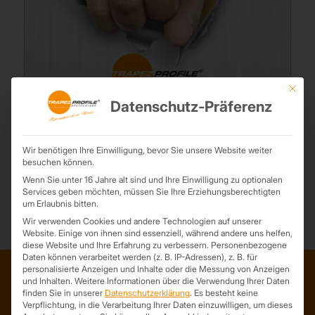
Mit die
Verkäufer gesucht
Datenschutz-Präferenz
11. März 2025
Du bist ein Verkaufstalent und suchst eine neue Herausforderung?
Dann haben wir genau das Richtige für dich! Zur Verstärkung
Wir benötigen Ihre Einwilligung, bevor Sie unsere Website weiter
besuchen können.
unseres Vertriebsteams suchen wir ab sofort ...
Wenn Sie unter 16 Jahre alt sind und Ihre Einwilligung zu optionalen
Services geben möchten, müssen Sie Ihre Erziehungsberechtigten
um Erlaubnis bitten.
Wir verwenden Cookies und andere Technologien auf unserer
Website. Einige von ihnen sind essenziell, während andere uns helfen,
diese Website und Ihre Erfahrung zu verbessern.
Personenbezogene
Daten können verarbeitet werden (z. B. IP-Adressen), z. B. für
personalisierte Anzeigen und Inhalte oder die Messung von Anzeigen
und Inhalten.
Weitere Informationen über die Verwendung Ihrer Daten
finden Sie in unserer
Datenschutzerklärung
.
Es besteht keine
ADRESSE
Verpflichtung, in die Verarbeitung Ihrer Daten einzuwilligen, um dieses