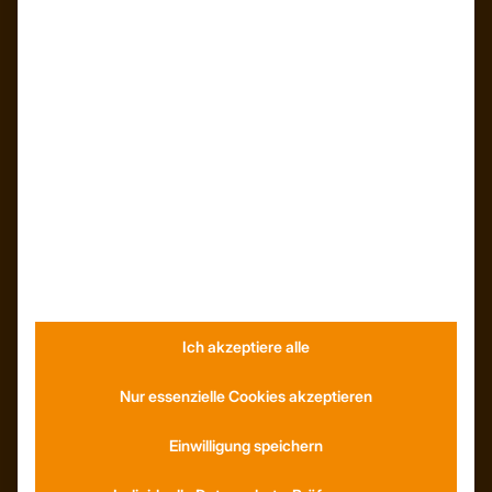
Kunden – Referenzen
INFORMATIONEN
Neuigkeiten
Dachformen
Wissenswertes
Stellenangebote
WhatsApp
Ich akzeptiere alle
KONTAKT
Anfahrt
Nur essenzielle Cookies akzeptieren
Social Media
Youtube
Einwilligung speichern