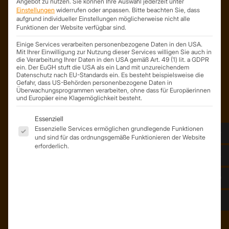
Angebot zu nutzen.
Sie können Ihre Auswahl jederzeit unter
Trapezprofile Deutschland
Einstellungen
widerrufen oder anpassen.
Bitte beachten Sie, dass
ist ein Geschäftsbereich der
aufgrund individueller Einstellungen möglicherweise nicht alle
Funktionen der Website verfügbar sind.
On Spot Service GmbH
Söllichauer Straße 7
Einige Services verarbeiten personenbezogene Daten in den USA.
04356 Leipzig
Mit Ihrer Einwilligung zur Nutzung dieser Services willigen Sie auch in
die Verarbeitung Ihrer Daten in den USA gemäß Art. 49 (1) lit. a GDPR
Deutschland
ein. Der EuGH stuft die USA als ein Land mit unzureichendem
Datenschutz nach EU-Standards ein. Es besteht beispielsweise die
Mail: info@trapezprofile-deutschland.de
Gefahr, dass US-Behörden personenbezogene Daten in
Tel.: +49 341 520 19 139
Überwachungsprogrammen verarbeiten, ohne dass für Europäerinnen
und Europäer eine Klagemöglichkeit besteht.
Es folgt eine Liste der Service-Gruppen, für die eine Einwil
Essenziell
Essenzielle Services ermöglichen grundlegende Funktionen
und sind für das ordnungsgemäße Funktionieren der Website
erforderlich.
ÜBER UNS
Unser Team
Unser Unternehmen