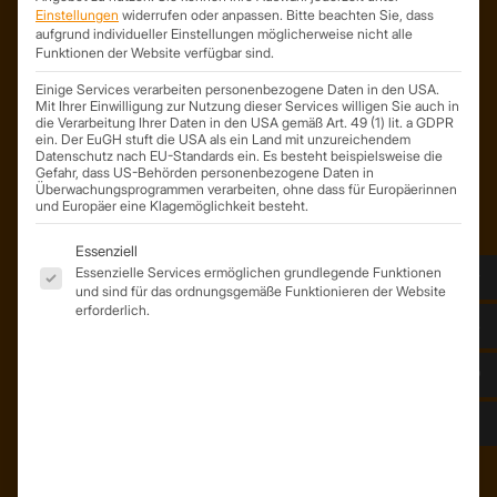
ist ein Geschäftsbereich der
Einstellungen
widerrufen oder anpassen.
Bitte beachten Sie, dass
aufgrund individueller Einstellungen möglicherweise nicht alle
On Spot Service GmbH
Funktionen der Website verfügbar sind.
Söllichauer Straße 7
04356 Leipzig
Einige Services verarbeiten personenbezogene Daten in den USA.
Mit Ihrer Einwilligung zur Nutzung dieser Services willigen Sie auch in
Deutschland
die Verarbeitung Ihrer Daten in den USA gemäß Art. 49 (1) lit. a GDPR
ein. Der EuGH stuft die USA als ein Land mit unzureichendem
Mail: info@trapezprofile-deutschland.de
Datenschutz nach EU-Standards ein. Es besteht beispielsweise die
Tel.: +49 341 520 19 139
Gefahr, dass US-Behörden personenbezogene Daten in
Überwachungsprogrammen verarbeiten, ohne dass für Europäerinnen
und Europäer eine Klagemöglichkeit besteht.
Es folgt eine Liste der Service-Gruppen, für die eine Einwil
Essenziell
Essenzielle Services ermöglichen grundlegende Funktionen
und sind für das ordnungsgemäße Funktionieren der Website
erforderlich.
ÜBER UNS
Unser Team
Unser Unternehmen
Kunden – Referenzen