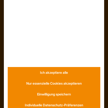
INFORMATIONEN
Neuigkeiten
Dachformen
Wissenswertes
Stellenangebote
WhatsApp
Ich akzeptiere alle
KONTAKT
Anfahrt
Nur essenzielle Cookies akzeptieren
Social Media
Youtube
Einwilligung speichern
Individuelle Datenschutz-Präferenzen