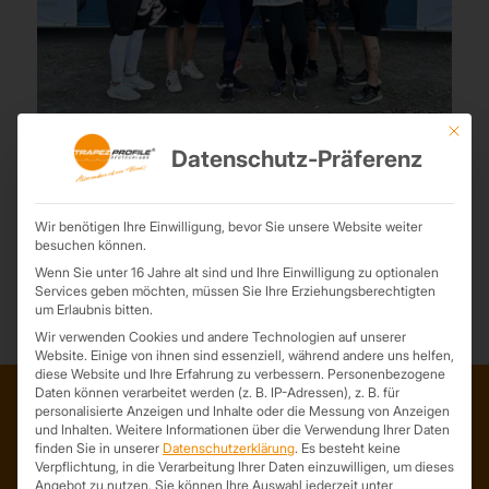
Mit die
Firmenlauf 2023
Datenschutz-Präferenz
29. Juni 2023
Eine tolle Veranstaltung war das wieder! Unser Bester Mitarbeiter
Wir benötigen Ihre Einwilligung, bevor Sie unsere Website weiter
Enni schaffte die Strecke in 22
besuchen können.
Wenn Sie unter 16 Jahre alt sind und Ihre Einwilligung zu optionalen
Services geben möchten, müssen Sie Ihre Erziehungsberechtigten
um Erlaubnis bitten.
Wir verwenden Cookies und andere Technologien auf unserer
Website. Einige von ihnen sind essenziell, während andere uns helfen,
diese Website und Ihre Erfahrung zu verbessern.
Personenbezogene
Daten können verarbeitet werden (z. B. IP-Adressen), z. B. für
personalisierte Anzeigen und Inhalte oder die Messung von Anzeigen
und Inhalten.
Weitere Informationen über die Verwendung Ihrer Daten
ADRESSE
finden Sie in unserer
Datenschutzerklärung
.
Es besteht keine
Verpflichtung, in die Verarbeitung Ihrer Daten einzuwilligen, um dieses
Trapezprofile Deutschland
Angebot zu nutzen.
Sie können Ihre Auswahl jederzeit unter