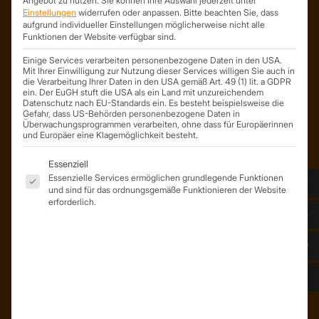
Angebot zu nutzen.
Sie können Ihre Auswahl jederzeit unter
Einstellungen
widerrufen oder anpassen.
Bitte beachten Sie, dass
ist ein Geschäftsbereich der
aufgrund individueller Einstellungen möglicherweise nicht alle
On Spot Service GmbH
Funktionen der Website verfügbar sind.
Söllichauer Straße 7
Einige Services verarbeiten personenbezogene Daten in den USA.
04356 Leipzig
Mit Ihrer Einwilligung zur Nutzung dieser Services willigen Sie auch in
Deutschland
die Verarbeitung Ihrer Daten in den USA gemäß Art. 49 (1) lit. a GDPR
ein. Der EuGH stuft die USA als ein Land mit unzureichendem
Datenschutz nach EU-Standards ein. Es besteht beispielsweise die
Mail: info@trapezprofile-deutschland.de
Gefahr, dass US-Behörden personenbezogene Daten in
Tel.: +49 341 520 19 139
Überwachungsprogrammen verarbeiten, ohne dass für Europäerinnen
und Europäer eine Klagemöglichkeit besteht.
Es folgt eine Liste der Service-Gruppen, für die eine Einwil
Essenziell
Essenzielle Services ermöglichen grundlegende Funktionen
und sind für das ordnungsgemäße Funktionieren der Website
erforderlich.
ÜBER UNS
Unser Team
Unser Unternehmen