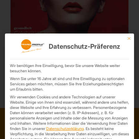
Mit die
Datenschutz-Präferenz
Top Magazin Leipzig Dezember 2024
5. Dezember 2024
Die neue Ausgabe des Top Magazin Leipzig ist da und wir sind mit
Wir benötigen Ihre Einwilligung, bevor Sie unsere Website weiter
einem schönen Artikel über unser Unternehmen darin zu finden.
besuchen können.
Wenn Sie unter 16 Jahre alt sind und Ihre Einwilligung zu optionalen
Services geben möchten, müssen Sie Ihre Erziehungsberechtigten
um Erlaubnis bitten.
Wir verwenden Cookies und andere Technologien auf unserer
Website. Einige von ihnen sind essenziell, während andere uns helfen,
diese Website und Ihre Erfahrung zu verbessern.
Personenbezogene
Daten können verarbeitet werden (z. B. IP-Adressen), z. B. für
personalisierte Anzeigen und Inhalte oder die Messung von Anzeigen
und Inhalten.
Weitere Informationen über die Verwendung Ihrer Daten
ADRESSE
finden Sie in unserer
Datenschutzerklärung
.
Es besteht keine
Verpflichtung, in die Verarbeitung Ihrer Daten einzuwilligen, um dieses
Trapezprofile Deutschland