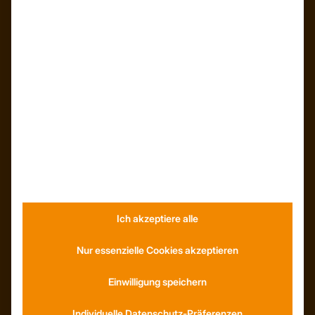
Kunden – Referenzen
INFORMATIONEN
Neuigkeiten
Dachformen
Wissenswertes
Stellenangebote
WhatsApp
Ich akzeptiere alle
KONTAKT
Anfahrt
Nur essenzielle Cookies akzeptieren
Social Media
Youtube
Einwilligung speichern
Individuelle Datenschutz-Präferenzen