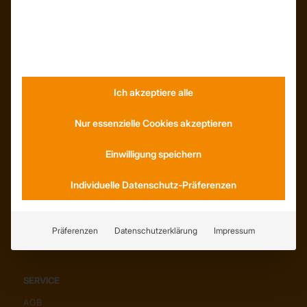
INFORMATIONEN
Neuigkeiten
Dachformen
Wissenswertes
Stellenangebote
Ich akzeptiere alle
WhatsApp
Nur essenzielle Cookies akzeptieren
Einwilligung speichern
KONTAKT
Individuelle Datenschutz-Präferenzen
Anfahrt
Social Media
Youtube
Präferenzen
Datenschutzerklärung
Impressum
SERVICE
AGB