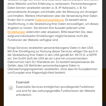
diese Website und Ihre Erfahrung zu verbessern.
Personenbezogene
Daten können verarbeitet werden (z. B. IP-Adressen), z. B. für
personalisierte Anzeigen und Inhalte oder die Messung von Anzeigen
und Inhalten.
Weitere Informationen über die Verwendung Ihrer Daten
finden Sie in unserer
Datenschutzerklärung
.
Es besteht keine
Verpflichtung, in die Verarbeitung Ihrer Daten einzuwilligen, um dieses
Photovoltaik – Anlagen
Angebot zu nutzen.
Sie können Ihre Auswahl jederzeit unter
Einstellungen
widerrufen oder anpassen.
Bitte beachten Sie, dass
2. Oktober 2023
aufgrund individueller Einstellungen möglicherweise nicht alle
Neben der Dämmung Ihrer Gebäude können Sie diese auch gleich
Funktionen der Website verfügbar sind.
mit einer Photovoltaik - Anlage
Einige Services verarbeiten personenbezogene Daten in den USA.
Mit Ihrer Einwilligung zur Nutzung dieser Services willigen Sie auch in
die Verarbeitung Ihrer Daten in den USA gemäß Art. 49 (1) lit. a GDPR
ein. Der EuGH stuft die USA als ein Land mit unzureichendem
Datenschutz nach EU-Standards ein. Es besteht beispielsweise die
Gefahr, dass US-Behörden personenbezogene Daten in
Überwachungsprogrammen verarbeiten, ohne dass für Europäerinnen
und Europäer eine Klagemöglichkeit besteht.
Es folgt eine Liste der Service-Gruppen, für die eine Einwil
Essenziell
ADRESSE
Essenzielle Services ermöglichen grundlegende Funktionen
und sind für das ordnungsgemäße Funktionieren der Website
Trapezprofile Deutschland
erforderlich.
ist ein Geschäftsbereich der
On Spot Service GmbH