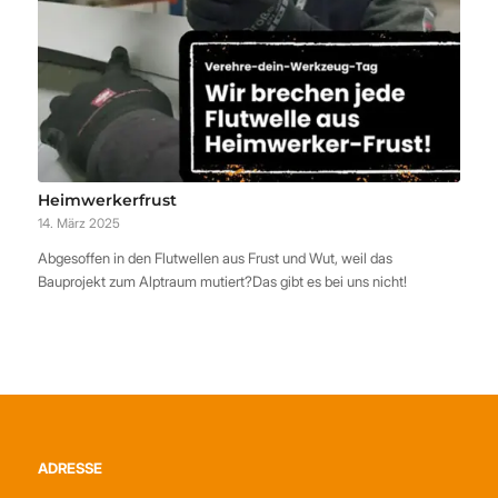
Heimwerkerfrust
14. März 2025
Abgesoffen in den Flutwellen aus Frust und Wut, weil das
Bauprojekt zum Alptraum mutiert?Das gibt es bei uns nicht!
ADRESSE