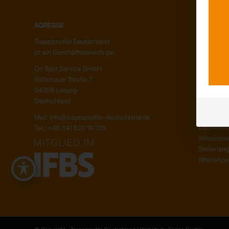
ADRESSE
ÜBER UN
Trapezprofile Deutschland
Unser Te
ist ein Geschäftsbereich der
Unser Unt
Kunden – 
On Spot Service GmbH
Söllichauer Straße 7
04356 Leipzig
INFORMA
Deutschland
Neuigkeit
Mail: info@trapezprofile-deutschland.de
Dachform
Tel.: +49 341 520 19 139
Wissenswe
Stellenan
WhatsApp