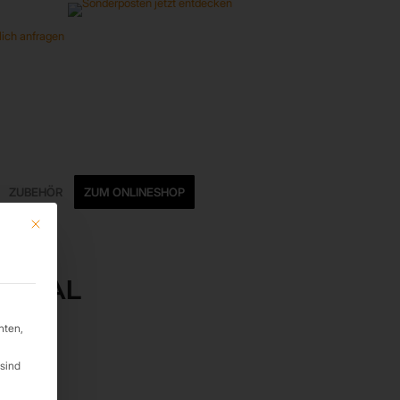
ZUBEHÖR
ZUM ONLINESHOP
Mit diesem Button wird der Dialog geschlossen. Seine Funktionalität ist ide
NDEAL
hten,
sind