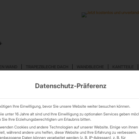
EN WAND
TRAPEZBLECHE DACH
WANDBLECHE
KANTTEILE
Datenschutz-Präferenz
AGWORTARCHIV FÜR:
GREE
ötigen Ihre Einwilligung, bevor Sie unsere Website weiter besuchen können.
e unter 16 Jahre alt sind und Ihre Einwilligung zu optionalen Services geben möc
Sie Ihre Erziehungsberechtigten um Erlaubnis bitten.
rwenden Cookies und andere Technologien auf unserer Website. Einige von ihnen 
ell, während andere uns helfen, diese Website und Ihre Erfahrung zu verbessern.
nbezogene Daten können verarbeitet werden (z. B. IP-Adressen), z. B. für