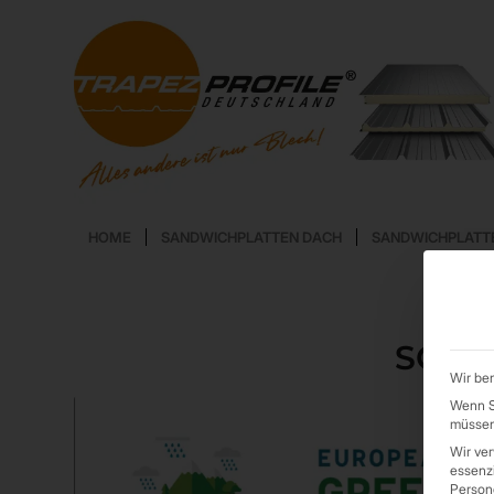
HOME
SANDWICHPLATTEN DACH
SANDWICHPLATT
SCHL
Wir ben
Wenn Si
müssen 
Wir ve
essenzi
Persone