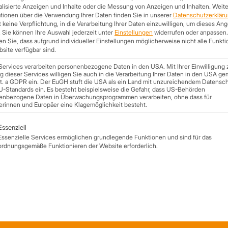
lisierte Anzeigen und Inhalte oder die Messung von Anzeigen und Inhalten.
Weite
tionen über die Verwendung Ihrer Daten finden Sie in unserer
Datenschutzerklär
 keine Verpflichtung, in die Verarbeitung Ihrer Daten einzuwilligen, um dieses An
.
Sie können Ihre Auswahl jederzeit unter
Einstellungen
widerrufen oder anpassen.
n Sie, dass aufgrund individueller Einstellungen möglicherweise nicht alle Funkt
site verfügbar sind.
Services verarbeiten personenbezogene Daten in den USA. Mit Ihrer Einwilligung 
 dieser Services willigen Sie auch in die Verarbeitung Ihrer Daten in den USA ge
lit. a GDPR ein. Der EuGH stuft die USA als ein Land mit unzureichendem Datensc
U-Standards ein. Es besteht beispielsweise die Gefahr, dass US-Behörden
enbezogene Daten in Überwachungsprogrammen verarbeiten, ohne dass für
erinnen und Europäer eine Klagemöglichkeit besteht.
Sandwichplatten Dach richtig verlegen
20. August 2024
lgt eine Liste der Service-Gruppen, für die eine Einwilligung ert
Essenziell
In unserem Video zeigen wir euch das einfache Verlegen von
Essenzielle Services ermöglichen grundlegende Funktionen und sind für das
Sandwichplatten auf dem Dach mit allen notwendigen
ordnungsgemäße Funktionieren der Website erforderlich.
Schritten.