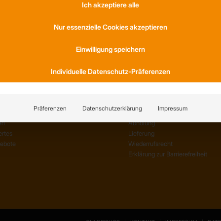
Ich akzeptiere alle
S
KONTAKT
Nur essenzielle Cookies akzeptieren
am
Anfahrt
Einwilligung speichern
ernehmen
Social Media
Referenzen
Youtube
Individuelle Datenschutz-Präferenzen
TIONEN
SERVICE
Präferenzen
Datenschutzerklärung
Impressum
en
AGB
en
Abholung
rtes
Lieferung
gebote
Wiederrufsrecht
Erklärung zur Barrierefreiheit