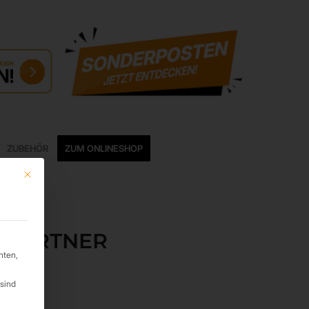
ZUBEHÖR
ZUM ONLINESHOP
Mit diesem Button wird der Dialog geschlossen. Seine Funktionalität ist ide
HPARTNER
hten,
sind