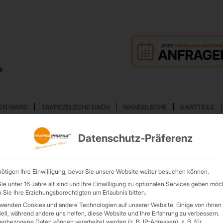
EN WAND
TRAPEZBLECHE DACH
WANDBLECHE
KANTTEILE
Datenschutz-Präferenz
ORTARCHIV FÜR:
ANSPREC
ötigen Ihre Einwilligung, bevor Sie unsere Website weiter besuchen können.
e unter 16 Jahre alt sind und Ihre Einwilligung zu optionalen Services geben möc
Sie Ihre Erziehungsberechtigten um Erlaubnis bitten.
rwenden Cookies und andere Technologien auf unserer Website. Einige von ihnen 
ell, während andere uns helfen, diese Website und Ihre Erfahrung zu verbessern.
nbezogene Daten können verarbeitet werden (z. B. IP-Adressen), z. B. für