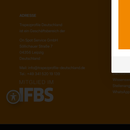
ADRESSE
ÜBER UN
Trapezprofile Deutschland
Unser Te
ist ein Geschäftsbereich der
Unser Unt
Kunden – 
On Spot Service GmbH
Söllichauer Straße 7
04356 Leipzig
INFORMA
Deutschland
Neuigkeit
Mail: info@trapezprofile-deutschland.de
Dachform
Tel.: +49 341 520 19 139
Wissenswe
Stellenan
WhatsApp