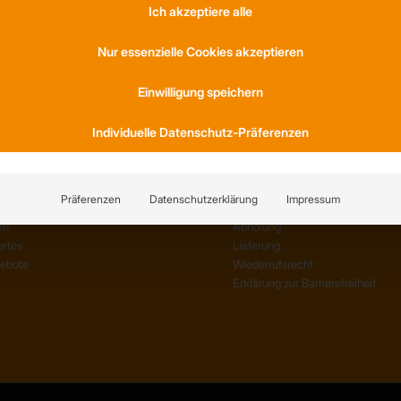
Ich akzeptiere alle
S
KONTAKT
Nur essenzielle Cookies akzeptieren
am
Anfahrt
Einwilligung speichern
ernehmen
Social Media
Referenzen
Youtube
Individuelle Datenschutz-Präferenzen
TIONEN
SERVICE
Präferenzen
Datenschutzerklärung
Impressum
en
AGB
en
Abholung
rtes
Lieferung
gebote
Wiederrufsrecht
Erklärung zur Barrierefreiheit