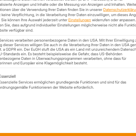
lisierte Anzeigen und Inhalte oder die Messung von Anzeigen und Inhalten.
Weite
tionen über die Verwendung Ihrer Daten finden Sie in unserer
Datenschutzerklär
 keine Verpflichtung, in die Verarbeitung Ihrer Daten einzuwilligen, um dieses An
.
Sie können Ihre Auswahl jederzeit unter
Einstellungen
widerrufen oder anpassen.
n Sie, dass aufgrund individueller Einstellungen möglicherweise nicht alle Funkt
site verfügbar sind.
Services verarbeiten personenbezogene Daten in den USA. Mit Ihrer Einwilligung 
 dieser Services willigen Sie auch in die Verarbeitung Ihrer Daten in den USA ge
lit. a GDPR ein. Der EuGH stuft die USA als ein Land mit unzureichendem Datensc
U-Standards ein. Es besteht beispielsweise die Gefahr, dass US-Behörden
enbezogene Daten in Überwachungsprogrammen verarbeiten, ohne dass für
erinnen und Europäer eine Klagemöglichkeit besteht.
lgt eine Liste der Service-Gruppen, für die eine Einwilligung ert
Essenziell
Essenzielle Services ermöglichen grundlegende Funktionen und sind für das
ordnungsgemäße Funktionieren der Website erforderlich.