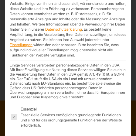
Website. Einige von ihnen sind essenziell, während andere uns helfen,
diese Website und Ihre Erfahrung zu verbessern.
Personenbezogene
Daten können verarbeitet werden (z. B. IP-Adressen), z. B. für
personalisierte Anzeigen und Inhalte oder die Messung von Anzeigen
und Inhalten.
Weitere Informationen über die Verwendung Ihrer Daten
finden Sie in unserer
Datenschutzerklärung
.
Es besteht keine
Nutzt unsere Expressanfragen
Verpflichtung, in die Verarbeitung Ihrer Daten einzuwilligen, um dieses
Angebot zu nutzen.
Sie können Ihre Auswahl jederzeit unter
10. April 2025
Einstellungen
widerrufen oder anpassen.
Bitte beachten Sie, dass
aufgrund individueller Einstellungen möglicherweise nicht alle
Sie wissen bereits genau was Sie wollen und deshalb nicht viel Zeit
Funktionen der Website verfügbar sind.
verlieren beim durchklicken im Shop? Dann sind unsere bequemen
Expressformulare genau das richtige für Sie und Ihre Anfrage zu
Einige Services verarbeiten personenbezogene Daten in den USA.
unserem Angebot!
Mit Ihrer Einwilligung zur Nutzung dieser Services willigen Sie auch in
die Verarbeitung Ihrer Daten in den USA gemäß Art. 49 (1) lit. a GDPR
ein. Der EuGH stuft die USA als ein Land mit unzureichendem
Datenschutz nach EU-Standards ein. Es besteht beispielsweise die
Gefahr, dass US-Behörden personenbezogene Daten in
Überwachungsprogrammen verarbeiten, ohne dass für Europäerinnen
und Europäer eine Klagemöglichkeit besteht.
Es folgt eine Liste der Service-Gruppen, für die eine Einwil
Essenziell
Essenzielle Services ermöglichen grundlegende Funktionen
und sind für das ordnungsgemäße Funktionieren der Website
ADRESSE
erforderlich.
Trapezprofile Deutschland