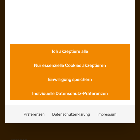
INFORMATIONEN
Neuigkeiten
Dachformen
Wissenswertes
Stellenangebote
Ich akzeptiere alle
WhatsApp
Nur essenzielle Cookies akzeptieren
Einwilligung speichern
Individuelle Datenschutz-Präferenzen
KONTAKT
Anfahrt
Social Media
Präferenzen
Datenschutzerklärung
Impressum
Youtube