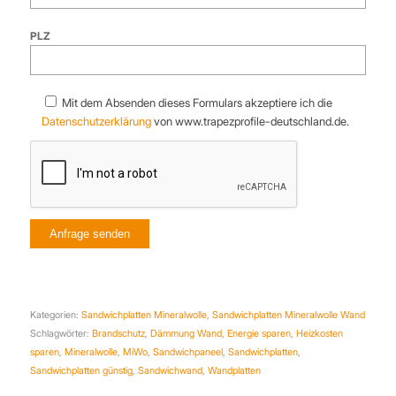
PLZ
Mit dem Absenden dieses Formulars akzeptiere ich die
Datenschutzerklärung
von www.trapezprofile-deutschland.de.
Kategorien:
Sandwichplatten Mineralwolle
,
Sandwichplatten Mineralwolle Wand
Schlagwörter:
Brandschutz
,
Dämmung Wand
,
Energie sparen
,
Heizkosten
sparen
,
Mineralwolle
,
MiWo
,
Sandwichpaneel
,
Sandwichplatten
,
Sandwichplatten günstig
,
Sandwichwand
,
Wandplatten