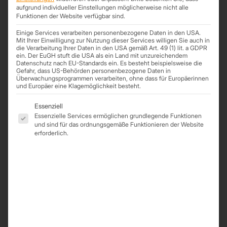
aufgrund individueller Einstellungen möglicherweise nicht alle
Funktionen der Website verfügbar sind.
PLZ
Einige Services verarbeiten personenbezogene Daten in den USA.
Mit Ihrer Einwilligung zur Nutzung dieser Services willigen Sie auch in
die Verarbeitung Ihrer Daten in den USA gemäß Art. 49 (1) lit. a GDPR
ein. Der EuGH stuft die USA als ein Land mit unzureichendem
Mit dem Absenden dieses Formulars akzeptiere ich die
Datenschutz nach EU-Standards ein. Es besteht beispielsweise die
Datenschutzerklärung
von www.trapezprofile-deutschland.de.
Gefahr, dass US-Behörden personenbezogene Daten in
Überwachungsprogrammen verarbeiten, ohne dass für Europäerinnen
und Europäer eine Klagemöglichkeit besteht.
Es folgt eine Liste der Service-Gruppen, für die eine Einwil
Essenziell
Essenzielle Services ermöglichen grundlegende Funktionen
und sind für das ordnungsgemäße Funktionieren der Website
erforderlich.
Kategorien:
Sandwichplatten Mineralwolle
,
Sandwichplatten Mineralwolle Wand
Schlagwörter:
Brandschutz
,
Brandschutzwand
,
Dämmung Wand
,
Energie
sparen
,
Heizkosten sparen
,
Mineralwolle
,
MiWo
,
Sandwichpaneel
,
Sandwichplatten
,
Sandwichplatten günstig
,
Sandwichwand
,
Wandplatten