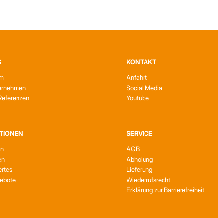
S
KONTAKT
am
Anfahrt
ernehmen
Social Media
Referenzen
Youtube
TIONEN
SERVICE
en
AGB
en
Abholung
rtes
Lieferung
gebote
Wiederrufsrecht
Erklärung zur Barrierefreiheit