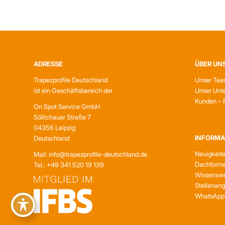
ADRESSE
ÜBER UN
Trapezprofile Deutschland
Unser Te
ist ein Geschäftsbereich der
Unser Unt
Kunden – 
On Spot Service GmbH
Söllichauer Straße 7
04356 Leipzig
INFORMA
Deutschland
Neuigkeit
Mail: info@trapezprofile-deutschland.de
Dachform
Tel.: +49 341 520 19 139
Wissenswe
Stellenan
WhatsApp