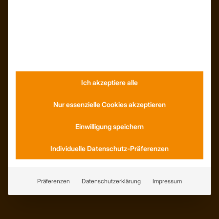
INFORMATIONEN
Neuigkeiten
Dachformen
Wissenswertes
Stellenangebote
Ich akzeptiere alle
WhatsApp
Nur essenzielle Cookies akzeptieren
Einwilligung speichern
Individuelle Datenschutz-Präferenzen
KONTAKT
Anfahrt
Social Media
Präferenzen
Datenschutzerklärung
Impressum
Youtube