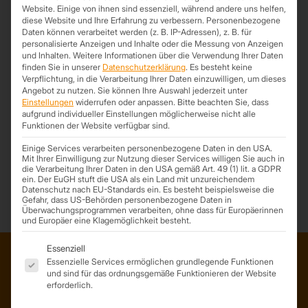
Website. Einige von ihnen sind essenziell, während andere uns helfen,
diese Website und Ihre Erfahrung zu verbessern.
Personenbezogene
Daten können verarbeitet werden (z. B. IP-Adressen), z. B. für
personalisierte Anzeigen und Inhalte oder die Messung von Anzeigen
und Inhalten.
Weitere Informationen über die Verwendung Ihrer Daten
finden Sie in unserer
Datenschutzerklärung
.
Es besteht keine
Verpflichtung, in die Verarbeitung Ihrer Daten einzuwilligen, um dieses
Angebot zu nutzen.
Sie können Ihre Auswahl jederzeit unter
Einstellungen
widerrufen oder anpassen.
Bitte beachten Sie, dass
aufgrund individueller Einstellungen möglicherweise nicht alle
Funktionen der Website verfügbar sind.
Trapezblech Direktanfrage
Einige Services verarbeiten personenbezogene Daten in den USA.
Mit Ihrer Einwilligung zur Nutzung dieser Services willigen Sie auch in
die Verarbeitung Ihrer Daten in den USA gemäß Art. 49 (1) lit. a GDPR
ein. Der EuGH stuft die USA als ein Land mit unzureichendem
Datenschutz nach EU-Standards ein. Es besteht beispielsweise die
Gefahr, dass US-Behörden personenbezogene Daten in
Überwachungsprogrammen verarbeiten, ohne dass für Europäerinnen
und Europäer eine Klagemöglichkeit besteht.
Es folgt eine Liste der Service-Gruppen, für die eine Einwil
Essenziell
Essenzielle Services ermöglichen grundlegende Funktionen
und sind für das ordnungsgemäße Funktionieren der Website
ADRESSE
erforderlich.
Trapezprofile Deutschland