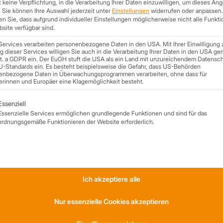
 keine Verpflichtung, in die Verarbeitung Ihrer Daten einzuwilligen, um dieses An
.
Sie können Ihre Auswahl jederzeit unter
Einstellungen
widerrufen oder anpassen.
n Sie, dass aufgrund individueller Einstellungen möglicherweise nicht alle Funkt
site verfügbar sind.
folgende Hinweise:
Services verarbeiten personenbezogene Daten in den USA. Mit Ihrer Einwilligung 
 dieser Services willigen Sie auch in die Verarbeitung Ihrer Daten in den USA ge
lit. a GDPR ein. Der EuGH stuft die USA als ein Land mit unzureichendem Datensc
U-Standards ein. Es besteht beispielsweise die Gefahr, dass US-Behörden
stelle von Laptop.
enbezogene Daten in Überwachungsprogrammen verarbeiten, ohne dass für
erinnen und Europäer eine Klagemöglichkeit besteht.
lgt eine Liste der Service-Gruppen, für die eine Einwilligung ert
Essenziell
Essenzielle Services ermöglichen grundlegende Funktionen und sind für das
ordnungsgemäße Funktionieren der Website erforderlich.
S
KONTAKT
Ich akzeptiere alle
am
Anfahrt
Nur essenzielle Cookies akzeptieren
ernehmen
Social Media
Referenzen
Youtube