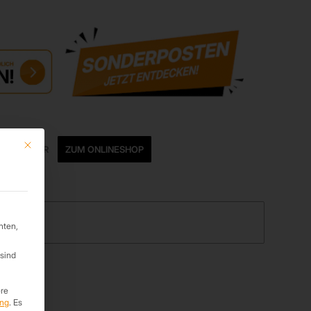
Mit diesem Button wird der Dialog geschlossen. Seine Funktionalität ist ide
ZUBEHÖR
ZUM ONLINESHOP
hten,
sind
re
ung
.
Es