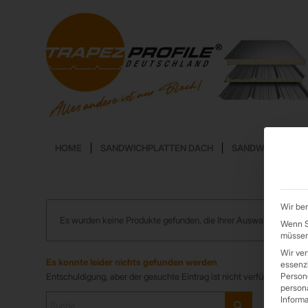
HOME
SANDWICHPLATTEN DACH
SANDWICHPLATT
Wir ben
Es wurden keine Produkte gefunden, die Ihrer Auswahl entsprec
Wenn Si
müssen 
Wir ve
Es konnte leider nichts gefunden werden
essenzi
Entschuldigung, aber der gesuchte Eintrag ist nicht verfügbar. Woll
Persone
persona
Informa