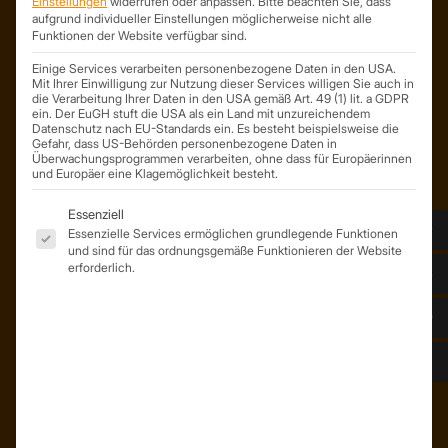
Einstellungen
widerrufen oder anpassen.
Bitte beachten Sie, dass
Söllichauer Straße 7
aufgrund individueller Einstellungen möglicherweise nicht alle
Funktionen der Website verfügbar sind.
04356 Leipzig
Deutschland
Einige Services verarbeiten personenbezogene Daten in den USA.
Mit Ihrer Einwilligung zur Nutzung dieser Services willigen Sie auch in
Mail: info@trapezprofile-deutschland.de
die Verarbeitung Ihrer Daten in den USA gemäß Art. 49 (1) lit. a GDPR
Tel.: +49 341 520 19 139
ein. Der EuGH stuft die USA als ein Land mit unzureichendem
Datenschutz nach EU-Standards ein. Es besteht beispielsweise die
Gefahr, dass US-Behörden personenbezogene Daten in
Überwachungsprogrammen verarbeiten, ohne dass für Europäerinnen
und Europäer eine Klagemöglichkeit besteht.
Es folgt eine Liste der Service-Gruppen, für die eine Einwil
Essenziell
Essenzielle Services ermöglichen grundlegende Funktionen
und sind für das ordnungsgemäße Funktionieren der Website
erforderlich.
ÜBER UNS
Unser Team
Unser Unternehmen
Kunden – Referenzen