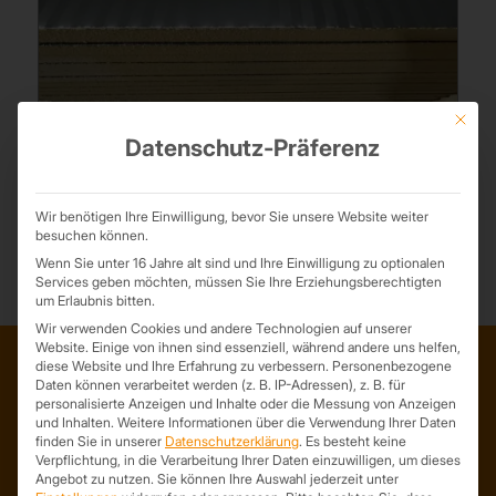
Mit die
Datenschutz-Präferenz
Expressanfrage Sandwichplatten Wand 40 mm in
Anthrazit
Wir benötigen Ihre Einwilligung, bevor Sie unsere Website weiter
besuchen können.
Wenn Sie unter 16 Jahre alt sind und Ihre Einwilligung zu optionalen
Services geben möchten, müssen Sie Ihre Erziehungsberechtigten
um Erlaubnis bitten.
Wir verwenden Cookies und andere Technologien auf unserer
Website. Einige von ihnen sind essenziell, während andere uns helfen,
diese Website und Ihre Erfahrung zu verbessern.
Personenbezogene
Daten können verarbeitet werden (z. B. IP-Adressen), z. B. für
ADRESSE
personalisierte Anzeigen und Inhalte oder die Messung von Anzeigen
und Inhalten.
Weitere Informationen über die Verwendung Ihrer Daten
Trapezprofile Deutschland
finden Sie in unserer
Datenschutzerklärung
.
Es besteht keine
ist ein Geschäftsbereich der
Verpflichtung, in die Verarbeitung Ihrer Daten einzuwilligen, um dieses
Angebot zu nutzen.
Sie können Ihre Auswahl jederzeit unter
On Spot Service GmbH