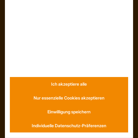
INFORMATIONEN
Neuigkeiten
Dachformen
Wissenswertes
Stellenangebote
WhatsApp
KONTAKT
Ich akzeptiere alle
Anfahrt
Nur essenzielle Cookies akzeptieren
Social Media
Youtube
Einwilligung speichern
Individuelle Datenschutz-Präferenzen
SERVICE
AGB