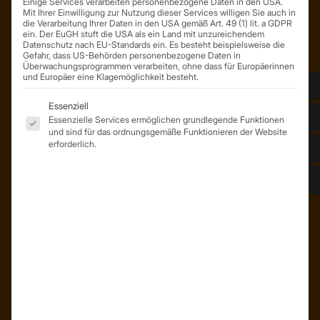
Einige Services verarbeiten personenbezogene Daten in den USA.
Mit Ihrer Einwilligung zur Nutzung dieser Services willigen Sie auch in
die Verarbeitung Ihrer Daten in den USA gemäß Art. 49 (1) lit. a GDPR
ein. Der EuGH stuft die USA als ein Land mit unzureichendem
Datenschutz nach EU-Standards ein. Es besteht beispielsweise die
Gefahr, dass US-Behörden personenbezogene Daten in
Überwachungsprogrammen verarbeiten, ohne dass für Europäerinnen
und Europäer eine Klagemöglichkeit besteht.
ÜBER UNS
Unser Team
Es folgt eine Liste der Service-Gruppen, für die eine Einwil
Essenziell
Unser Unternehmen
Essenzielle Services ermöglichen grundlegende Funktionen
Kunden – Referenzen
und sind für das ordnungsgemäße Funktionieren der Website
erforderlich.
INFORMATIONEN
Neuigkeiten
Dachformen
Wissenswertes
Stellenangebote
WhatsApp