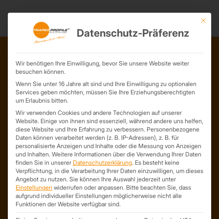
Mit die
Datenschutz-Präferenz
Wir benötigen Ihre Einwilligung, bevor Sie unsere Website weiter
ADRESSE
besuchen können.
Wenn Sie unter 16 Jahre alt sind und Ihre Einwilligung zu optionalen
Trapezprofile Deutschland
Services geben möchten, müssen Sie Ihre Erziehungsberechtigten
ist ein Geschäftsbereich der
um Erlaubnis bitten.
On Spot Service GmbH
Wir verwenden Cookies und andere Technologien auf unserer
Söllichauer Straße 7
Website. Einige von ihnen sind essenziell, während andere uns helfen,
diese Website und Ihre Erfahrung zu verbessern.
Personenbezogene
04356 Leipzig
Daten können verarbeitet werden (z. B. IP-Adressen), z. B. für
Deutschland
personalisierte Anzeigen und Inhalte oder die Messung von Anzeigen
und Inhalten.
Weitere Informationen über die Verwendung Ihrer Daten
Mail: info@trapezprofile-deutschland.de
finden Sie in unserer
Datenschutzerklärung
.
Es besteht keine
Tel.: +49 341 520 19 139
Verpflichtung, in die Verarbeitung Ihrer Daten einzuwilligen, um dieses
Angebot zu nutzen.
Sie können Ihre Auswahl jederzeit unter
Einstellungen
widerrufen oder anpassen.
Bitte beachten Sie, dass
aufgrund individueller Einstellungen möglicherweise nicht alle
Funktionen der Website verfügbar sind.