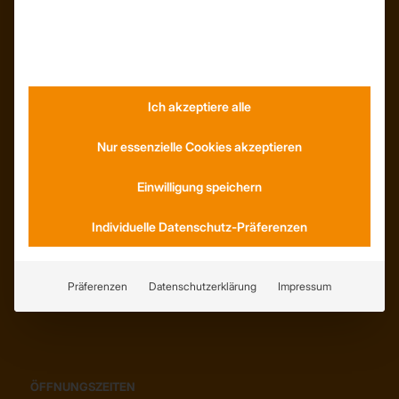
KONTAKT
Anfahrt
Social Media
Ich akzeptiere alle
Youtube
Nur essenzielle Cookies akzeptieren
SERVICE
Einwilligung speichern
AGB
Abholung
Individuelle Datenschutz-Präferenzen
Lieferung
Wiederrufsrecht
Erklärung zur Barrierefreiheit
Präferenzen
Datenschutzerklärung
Impressum
ÖFFNUNGSZEITEN