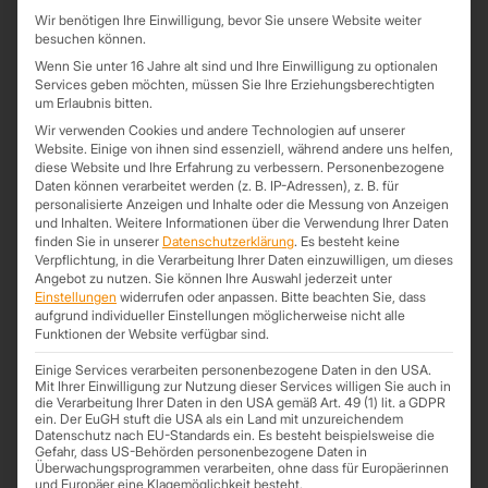
Wir benötigen Ihre Einwilligung, bevor Sie unsere Website weiter
Name
besuchen können.
Wenn Sie unter 16 Jahre alt sind und Ihre Einwilligung zu optionalen
Services geben möchten, müssen Sie Ihre Erziehungsberechtigten
um Erlaubnis bitten.
E-Mail-Adresse*
Wir verwenden Cookies und andere Technologien auf unserer
Website. Einige von ihnen sind essenziell, während andere uns helfen,
diese Website und Ihre Erfahrung zu verbessern.
Personenbezogene
Daten können verarbeitet werden (z. B. IP-Adressen), z. B. für
Rückruf gewünscht? Gib bitte Deine Telefonnummer an!
personalisierte Anzeigen und Inhalte oder die Messung von Anzeigen
und Inhalten.
Weitere Informationen über die Verwendung Ihrer Daten
finden Sie in unserer
Datenschutzerklärung
.
Es besteht keine
Verpflichtung, in die Verarbeitung Ihrer Daten einzuwilligen, um dieses
PLZ
Angebot zu nutzen.
Sie können Ihre Auswahl jederzeit unter
Einstellungen
widerrufen oder anpassen.
Bitte beachten Sie, dass
aufgrund individueller Einstellungen möglicherweise nicht alle
Funktionen der Website verfügbar sind.
Mit dem Absenden dieses Formulars akzeptiere ich die
Einige Services verarbeiten personenbezogene Daten in den USA.
Datenschutzerklärung
von www.trapezprofile-deutschland.de.
Mit Ihrer Einwilligung zur Nutzung dieser Services willigen Sie auch in
die Verarbeitung Ihrer Daten in den USA gemäß Art. 49 (1) lit. a GDPR
ein. Der EuGH stuft die USA als ein Land mit unzureichendem
Datenschutz nach EU-Standards ein. Es besteht beispielsweise die
Gefahr, dass US-Behörden personenbezogene Daten in
Überwachungsprogrammen verarbeiten, ohne dass für Europäerinnen
und Europäer eine Klagemöglichkeit besteht.