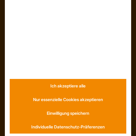
INFORMATIONEN
Neuigkeiten
Dachformen
Wissenswertes
Stellenangebote
WhatsApp
KONTAKT
Ich akzeptiere alle
Anfahrt
Nur essenzielle Cookies akzeptieren
Social Media
Youtube
Einwilligung speichern
Individuelle Datenschutz-Präferenzen
SERVICE