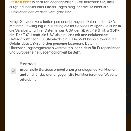
Einstellungen
widerrufen oder anpassen.
Bitte beachten Sie, dass
On Spot Service GmbH
aufgrund individueller Einstellungen möglicherweise nicht alle
Söllichauer Straße 7
Funktionen der Website verfügbar sind.
04356 Leipzig
Einige Services verarbeiten personenbezogene Daten in den USA.
Deutschland
Mit Ihrer Einwilligung zur Nutzung dieser Services willigen Sie auch in
die Verarbeitung Ihrer Daten in den USA gemäß Art. 49 (1) lit. a GDPR
Mail: info@trapezprofile-deutschland.de
ein. Der EuGH stuft die USA als ein Land mit unzureichendem
Tel.: +49 341 520 19 139
Datenschutz nach EU-Standards ein. Es besteht beispielsweise die
Gefahr, dass US-Behörden personenbezogene Daten in
Überwachungsprogrammen verarbeiten, ohne dass für Europäerinnen
und Europäer eine Klagemöglichkeit besteht.
Es folgt eine Liste der Service-Gruppen, für die eine Einwil
Essenziell
Essenzielle Services ermöglichen grundlegende Funktionen
und sind für das ordnungsgemäße Funktionieren der Website
erforderlich.
ÜBER UNS
Unser Team
Unser Unternehmen
Kunden – Referenzen