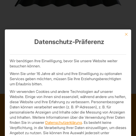
Mit die
Dachpfannenprofil – Neu im Angebot
Datenschutz-Präferenz
24. September 2023
Neben unseren gängigen Trapezblechen bieten wir auch
Dachbleche in Dachziegel - Optik an.
Wir benötigen Ihre Einwilligung, bevor Sie unsere Website weiter
besuchen können.
Wenn Sie unter 16 Jahre alt sind und Ihre Einwilligung zu optionalen
Services geben möchten, müssen Sie Ihre Erziehungsberechtigten
um Erlaubnis bitten.
Wir verwenden Cookies und andere Technologien auf unserer
Website. Einige von ihnen sind essenziell, während andere uns helfen,
diese Website und Ihre Erfahrung zu verbessern.
Personenbezogene
Daten können verarbeitet werden (z. B. IP-Adressen), z. B. für
personalisierte Anzeigen und Inhalte oder die Messung von Anzeigen
ADRESSE
und Inhalten.
Weitere Informationen über die Verwendung Ihrer Daten
finden Sie in unserer
Datenschutzerklärung
.
Es besteht keine
Trapezprofile Deutschland
Verpflichtung, in die Verarbeitung Ihrer Daten einzuwilligen, um dieses
ist ein Geschäftsbereich der
Angebot zu nutzen.
Sie können Ihre Auswahl jederzeit unter